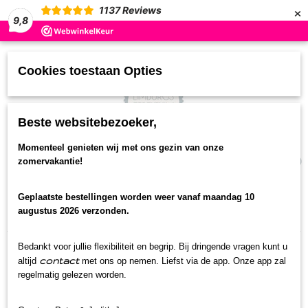
×
1137
Reviews
9,8
Cookies toestaan Opties
Beste websitebezoeker,
UW WINKELWAGEN
Momenteel genieten wij met ons gezin van onze
(0)
zomervakantie!
Geen producten
Geplaatste bestellingen worden weer vanaf maandag 10
Home
>
Streekproducten
>
0.0% alcohol
>
Radler
augustus 2026 verzonden.
citroen 0.0
Bedankt voor jullie flexibiliteit en begrip. Bij dringende vragen kunt u
contact
altijd
met ons op nemen. Liefst via de app. Onze app zal
regelmatig gelezen worden.