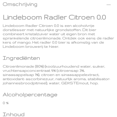
Omschrijving
Lindeboom Radler Citroen 0.0
Lindeboom Radler Citroen 0.0 is een alcoholvrije
dorstlesser met natuurlijke grondstoffen. Dit bier
combineert kristalzuiver water uit eigen bron met
sprankelende citroenlimonade. Ontdek ook eens de radler
kers of mango. Het radler 0.0 bier is afkomstig van de
Lindeboom brouwerij te Neer.
Ingrediënten
Citroenlimonade (80%) (koolzuurhoudend water, suiker,
vruchtensapconcentraat 4% (citroensap 3%,
sinaasappelsap 1%), citroen en sinaasappelextract,
antioxidant: ascorbinezuur, natuurlijk aroma, stabilisator:
johannesbroodpitmeel), water, GERSTEmout, hop.
Alcoholpercentage
0 %
Inhoud