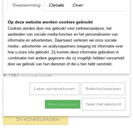
Toestemming
Details
Over
Op deze website worden cookies gebruikt
Cookies worden door ons gebruikt voor verkeersanalyse, het
aanbieden van sociale media-functies en het personaliseren van
informatie en advertenties. Daarnaast verlenen we onze sociale
media-, advertentie- en analysepartners toegang tot informatie over
hoe u onze site gebruikt. Zij kunnen deze informatie gebruiken in
combinatie met andere gegevens die zij mogelijk hebben verzameld
Radler citroen 0.0
door uw gebruik van hun diensten of die u hen hebt verstrekt.
€ 1,60
(inclusief btw 9%)
Op voorraad
✓
Later opnieuw tonen
Selectie toestaan
Aantal
Alles toestaan
Nee, niet akkoord
IN WINKELWAGEN