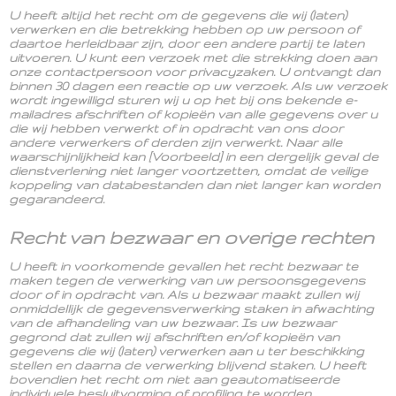
U heeft altijd het recht om de gegevens die wij (laten)
verwerken en die betrekking hebben op uw persoon of
daartoe herleidbaar zijn, door een andere partij te laten
uitvoeren. U kunt een verzoek met die strekking doen aan
onze contactpersoon voor privacyzaken. U ontvangt dan
binnen 30 dagen een reactie op uw verzoek. Als uw verzoek
wordt ingewilligd sturen wij u op het bij ons bekende e-
mailadres afschriften of kopieën van alle gegevens over u
die wij hebben verwerkt of in opdracht van ons door
andere verwerkers of derden zijn verwerkt. Naar alle
waarschijnlijkheid kan [Voorbeeld] in een dergelijk geval de
dienstverlening niet langer voortzetten, omdat de veilige
koppeling van databestanden dan niet langer kan worden
gegarandeerd.
Recht van bezwaar en overige rechten
U heeft in voorkomende gevallen het recht bezwaar te
maken tegen de verwerking van uw persoonsgegevens
door of in opdracht van. Als u bezwaar maakt zullen wij
onmiddellijk de gegevensverwerking staken in afwachting
van de afhandeling van uw bezwaar. Is uw bezwaar
gegrond dat zullen wij afschriften en/of kopieën van
gegevens die wij (laten) verwerken aan u ter beschikking
stellen en daarna de verwerking blijvend staken. U heeft
bovendien het recht om niet aan geautomatiseerde
individuele besluitvorming of profiling te worden