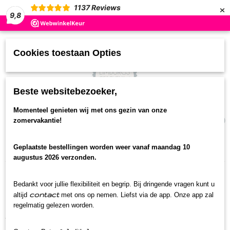
×
1137
Reviews
9,8
Cookies toestaan Opties
Beste websitebezoeker,
UW WINKELWAGEN
Momenteel genieten wij met ons gezin van onze
(0)
zomervakantie!
Geen producten
Geplaatste bestellingen worden weer vanaf maandag 10
Home
> Privacy Statement
augustus 2026 verzonden.
Privacybeleid: Bourgondisch
Bedankt voor jullie flexibiliteit en begrip. Bij dringende vragen kunt u
contact
altijd
met ons op nemen. Liefst via de app. Onze app zal
Limburg/limburgsgeschenk.nl
regelmatig gelezen worden.
Versie 0.4 Deze pagina is voor het laatst aangepast op 16-
05-2023.