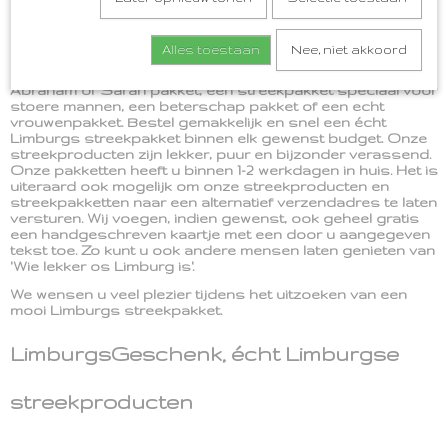
Speciale gelegenheden vragen om speciale Limburgse
geschenken. Wij helpen u graag om een gelegenheid extra
speciaal te maken door een pakket keuze te maken die bij
Alles toestaan
Nee, niet akkoord
u past. We hebben in onze webshop een breed aanbod
aan streekpakkettten. Wat dacht u van een origineel
Abraham of Sarah pakket, een streekpakket speciaal voor
stoere mannen, een beterschap pakket of een echt
vrouwenpakket. Bestel gemakkelijk en snel een écht
Limburgs streekpakket binnen elk gewenst budget. Onze
streekproducten zijn lekker, puur en bijzonder verassend.
Onze pakketten heeft u binnen 1-2 werkdagen in huis. Het is
uiteraard ook mogelijk om onze streekproducten en
streekpakketten naar een alternatief verzendadres te laten
versturen. Wij voegen, indien gewenst, ook geheel gratis
een handgeschreven kaartje met een door u aangegeven
tekst toe. Zo kunt u ook andere mensen laten genieten van
'Wie lekker os Limburg is'.
We wensen u veel plezier tijdens het uitzoeken van een
mooi Limburgs streekpakket.
LimburgsGeschenk, écht Limburgse
streekproducten