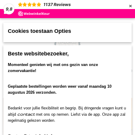
×
1137
Reviews
9,8
Cookies toestaan Opties
Beste websitebezoeker,
UW WINKELWAGEN
Momenteel genieten wij met ons gezin van onze
(0)
zomervakantie!
Geen producten
Geplaatste bestellingen worden weer vanaf maandag 10
Home
>
Streekproducten
>
Conserven
augustus 2026 verzonden.
Bedankt voor jullie flexibiliteit en begrip. Bij dringende vragen kunt u
contact
altijd
met ons op nemen. Liefst via de app. Onze app zal
regelmatig gelezen worden.