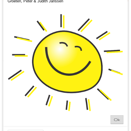
Groeten, Peter & Judith Janssen
Sorteer op:
Ok