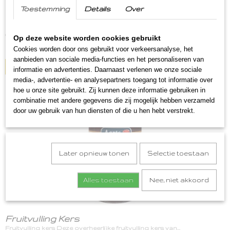
Toestemming
Details
Over
Blauwe bessen dessertsaus
Blauwe bessen dessertsaus Blauwe bessen dessertsaus…
€ 4,99
Op deze website worden cookies gebruikt
Cookies worden door ons gebruikt voor verkeersanalyse, het
✓
Op voorraad
aanbieden van sociale media-functies en het personaliseren van
IN WINKELWAGEN
informatie en advertenties. Daarnaast verlenen we onze sociale
media-, advertentie- en analysepartners toegang tot informatie over
hoe u onze site gebruikt. Zij kunnen deze informatie gebruiken in
combinatie met andere gegevens die zij mogelijk hebben verzameld
door uw gebruik van hun diensten of die u hen hebt verstrekt.
Later opnieuw tonen
Selectie toestaan
Alles toestaan
Nee, niet akkoord
Fruitvulling Kers
Fruitvulling kers Deze overheerlijke fruitvulling kers van…