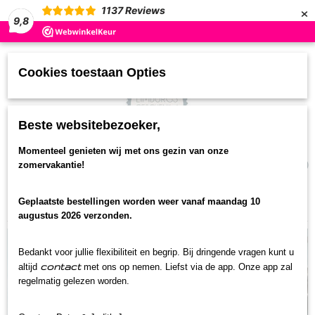
×
1137
Reviews
9,8
Cookies toestaan Opties
Beste websitebezoeker,
UW WINKELWAGEN
Momenteel genieten wij met ons gezin van onze
(0)
zomervakantie!
Geen producten
Geplaatste bestellingen worden weer vanaf maandag 10
Home
>
Streekproducten
>
Snoepgoed-koek
augustus 2026 verzonden.
Bedankt voor jullie flexibiliteit en begrip. Bij dringende vragen kunt u
contact
altijd
met ons op nemen. Liefst via de app. Onze app zal
regelmatig gelezen worden.