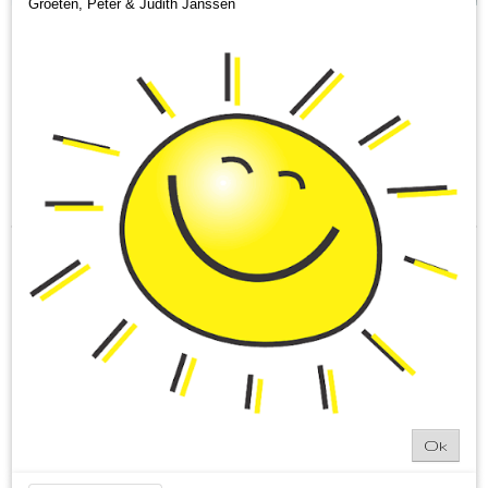
Groeten, Peter & Judith Janssen
Sorteer op:
Ok