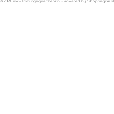
© 2026 www.limburgsgeschenk.nl - Powered by Shoppagina.nl