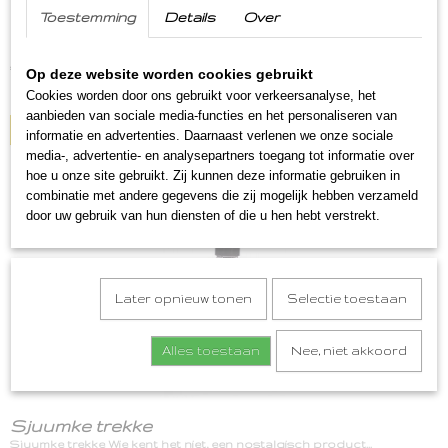
Toestemming
Details
Over
Limburgse Keukskes Vanille
Limburgse keukskes Vanille Ontdek vandaag nog deze…
€ 4,75
Op deze website worden cookies gebruikt
Cookies worden door ons gebruikt voor verkeersanalyse, het
✓
Op voorraad
aanbieden van sociale media-functies en het personaliseren van
IN WINKELWAGEN
informatie en advertenties. Daarnaast verlenen we onze sociale
media-, advertentie- en analysepartners toegang tot informatie over
hoe u onze site gebruikt. Zij kunnen deze informatie gebruiken in
combinatie met andere gegevens die zij mogelijk hebben verzameld
door uw gebruik van hun diensten of die u hen hebt verstrekt.
Later opnieuw tonen
Selectie toestaan
Alles toestaan
Nee, niet akkoord
Sjuumke trekke
Sjuumke trekke Wie kent het niet, een nostalgisch product…