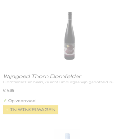
Wijngoed Thorn Dornfelder
Dornfelder Een heerlijke echt Limburgse wijn gebotteld in…
€ 16,95
✓
Op voorraad
IN WINKELWAGEN