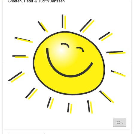
Groeten, Peter & Judith Janssen
Sorteer op:
Ok