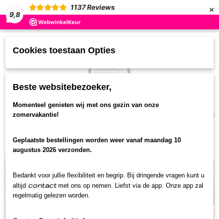
×
1137
Reviews
9,8
Cookies toestaan Opties
Beste websitebezoeker,
UW WINKELWAGEN
Momenteel genieten wij met ons gezin van onze
(0)
zomervakantie!
Geen producten
Geplaatste bestellingen worden weer vanaf maandag 10
Home
>
Streekproducten
>
Limburgse wijn
augustus 2026 verzonden.
Bedankt voor jullie flexibiliteit en begrip. Bij dringende vragen kunt u
contact
altijd
met ons op nemen. Liefst via de app. Onze app zal
regelmatig gelezen worden.