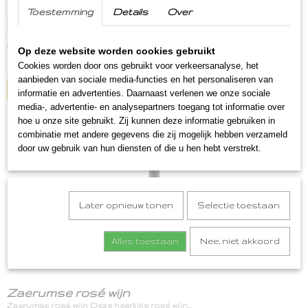
Toestemming
Details
Over
Zaerumse rode wijn
Zaerumse rode wijn Deze heerlijke Zaerumse rode wijn,…
€ 7,95
Op deze website worden cookies gebruikt
Cookies worden door ons gebruikt voor verkeersanalyse, het
✓
Op voorraad
aanbieden van sociale media-functies en het personaliseren van
IN WINKELWAGEN
informatie en advertenties. Daarnaast verlenen we onze sociale
media-, advertentie- en analysepartners toegang tot informatie over
hoe u onze site gebruikt. Zij kunnen deze informatie gebruiken in
combinatie met andere gegevens die zij mogelijk hebben verzameld
door uw gebruik van hun diensten of die u hen hebt verstrekt.
Later opnieuw tonen
Selectie toestaan
Alles toestaan
Nee, niet akkoord
Zaerumse rosé wijn
Zaerumse rosé wijn Deze heerlijke rosé wijn…