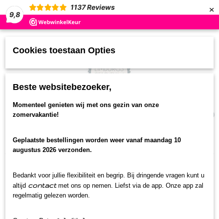
×
1137
Reviews
9,8
Cookies toestaan Opties
Beste websitebezoeker,
UW WINKELWAGEN
Momenteel genieten wij met ons gezin van onze
(0)
zomervakantie!
Geen producten
Geplaatste bestellingen worden weer vanaf maandag 10
Home
>
Streekproducten
>
Noten
>
Boerenmix
augustus 2026 verzonden.
Bedankt voor jullie flexibiliteit en begrip. Bij dringende vragen kunt u
contact
altijd
met ons op nemen. Liefst via de app. Onze app zal
regelmatig gelezen worden.