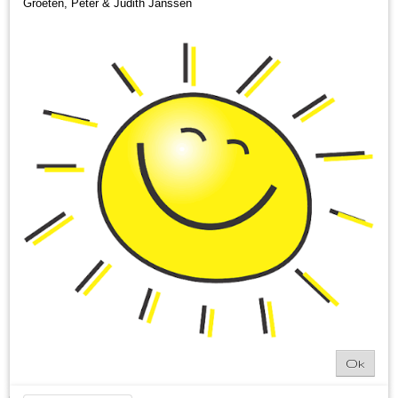
Groeten, Peter & Judith Janssen
Boerenmix
Ok
€ 3,50