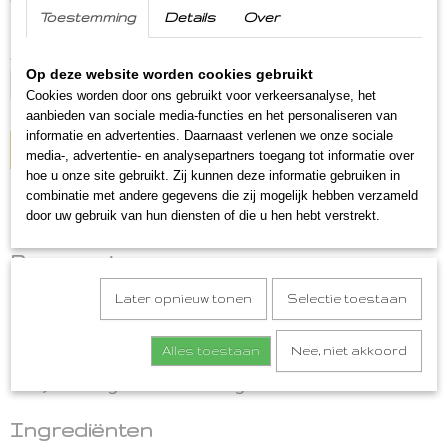
(inclusief btw 9%)
Toestemming
Details
Over
Op voorraad
- Levertijd binnen 1 a 2 werkdagen
✓
Aantal
Op deze website worden cookies gebruikt
Cookies worden door ons gebruikt voor verkeersanalyse, het
aanbieden van sociale media-functies en het personaliseren van
informatie en advertenties. Daarnaast verlenen we onze sociale
IN WINKELWAGEN
media-, advertentie- en analysepartners toegang tot informatie over
hoe u onze site gebruikt. Zij kunnen deze informatie gebruiken in
combinatie met andere gegevens die zij mogelijk hebben verzameld
Omschrijving
door uw gebruik van hun diensten of die u hen hebt verstrekt.
Boerenmix
Deze boerenmix is een heerlijke gezouten notenmix van
Later opnieuw tonen
Selectie toestaan
pinda's en vliespinda's met hartige kruiden. Kortom "ein
lekker neutje veur bie de borrel".
Alles toestaan
Nee, niet akkoord
Probeer ook eens een van onze andere gebrande noten
mixen zoals suikerpinda's, huismix, beetje stoer en een
beetje ondeugend notenmelange.
Ingrediënten