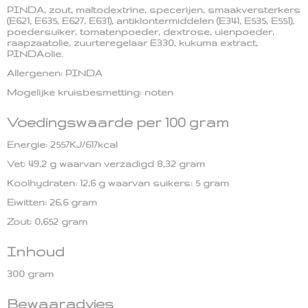
PINDA, zout, maltodextrine, specerijen, smaakversterkers
(E621, E635, E627, E631), antiklontermiddelen (E341, E535, E551),
poedersuiker, tomatenpoeder, dextrose, uienpoeder,
raapzaatolie, zuurteregelaar E330, kukuma extract,
PINDAolie.
Allergenen: PINDA
Mogelijke kruisbesmetting: noten
Voedingswaarde per 100 gram
Energie: 2557KJ/617kcal
Vet: 49,2 g waarvan verzadigd 8,32 gram
Koolhydraten: 12,6 g waarvan suikers: 5 gram
Eiwitten: 26,6 gram
Zout: 0,652 gram
Inhoud
300 gram
Bewaaradvies