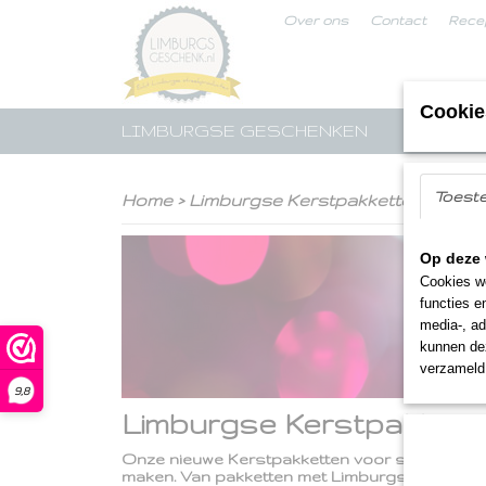
Over ons
Contact
Rece
Cookie
LIMBURGSE GESCHENKEN
STREE
Toest
Home
>
Limburgse Kerstpakketten
Op deze 
Cookies wo
functies e
media-, ad
kunnen dez
verzameld 
9,8
Limburgse Kerstpakkett
Onze nieuwe Kerstpakketten voor seizoen 202
maken. Van
pakketten met Limburgse streekpro