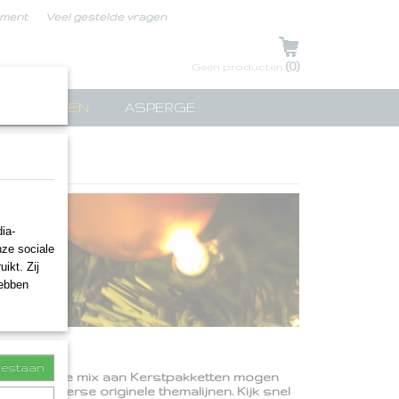
ement
Veel gestelde vragen
UW WINKELWAGEN
(0)
Geen producten
TPAKKETTEN
ASPERGE
ia-
nze sociale
ikt. Zij
hebben
toestaan
 mooie bonte mix aan Kerstpakketten mogen
uit diverse originele themalijnen. Kijk snel