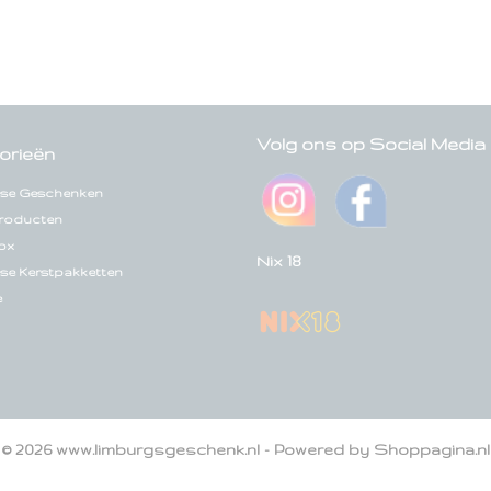
Volg ons op Social Media
orieën
se Geschenken
roducten
ox
Nix 18
se Kerstpakketten
e
© 2026 www.limburgsgeschenk.nl - Powered by Shoppagina.nl