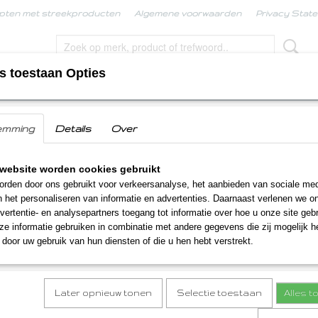
pten met streekproducten
Algemene voorwaarden
Privacy Stat
s toestaan Opties
KPRODUCTEN
BORRELBOX
LIMBURGSE KERS
emming
Details
Over
website worden cookies gebruikt
rden door ons gebruikt voor verkeersanalyse, het aanbieden van sociale med
n het personaliseren van informatie en advertenties. Daarnaast verlenen we o
vertentie- en analysepartners toegang tot informatie over hoe u onze site gebru
e informatie gebruiken in combinatie met andere gegevens die zij mogelijk 
door uw gebruik van hun diensten of die u hen hebt verstrekt.
en
Later opnieuw tonen
Selectie toestaan
Alles 
6 zijn weer samengesteld. Ook dit jaar hebben we weer een
ducten als basis tot Kerstgeschenken op basis van producten 