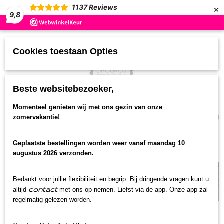
×
1137
Reviews
9,8
Cookies toestaan Opties
Beste websitebezoeker,
UW WINKELWAGEN
Momenteel genieten wij met ons gezin van onze
(0)
zomervakantie!
Geen producten
Geplaatste bestellingen worden weer vanaf maandag 10
Home
>
Limburgse Geschenken
>
Borrelbox
augustus 2026 verzonden.
Bedankt voor jullie flexibiliteit en begrip. Bij dringende vragen kunt u
contact
altijd
met ons op nemen. Liefst via de app. Onze app zal
regelmatig gelezen worden.