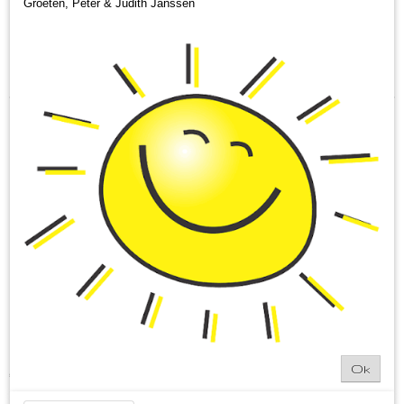
Groeten, Peter & Judith Janssen
Sorteer op:
Borrelbox Streek 0.0
Borrelbox Streek 0.0 Een heerlijk borrelpakket, oftewel…
Ok
€ 22,00