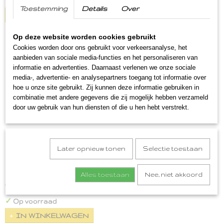
✓
Op voorraad
Toestemming
Details
Over
IN WINKELWAGEN
Op deze website worden cookies gebruikt
Cookies worden door ons gebruikt voor verkeersanalyse, het
aanbieden van sociale media-functies en het personaliseren van
informatie en advertenties. Daarnaast verlenen we onze sociale
media-, advertentie- en analysepartners toegang tot informatie over
hoe u onze site gebruikt. Zij kunnen deze informatie gebruiken in
combinatie met andere gegevens die zij mogelijk hebben verzameld
door uw gebruik van hun diensten of die u hen hebt verstrekt.
Later opnieuw tonen
Selectie toestaan
Borrelbox Streek
Borrelbox Streek Een heerlijk borrelpakket, oftewel…
Alles toestaan
Nee, niet akkoord
€ 22,00
✓
Op voorraad
IN WINKELWAGEN