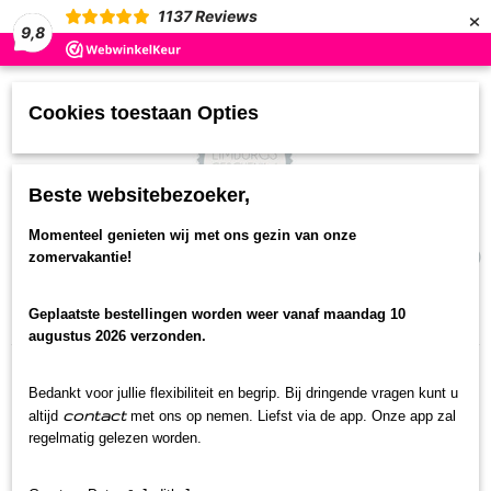
×
1137
Reviews
9,8
Cookies toestaan Opties
Beste websitebezoeker,
UW WINKELWAGEN
Momenteel genieten wij met ons gezin van onze
(0)
zomervakantie!
Geen producten
Geplaatste bestellingen worden weer vanaf maandag 10
Home
>
Borrelbox
>
Borrelbox Limburg
augustus 2026 verzonden.
Bedankt voor jullie flexibiliteit en begrip. Bij dringende vragen kunt u
contact
altijd
met ons op nemen. Liefst via de app. Onze app zal
regelmatig gelezen worden.