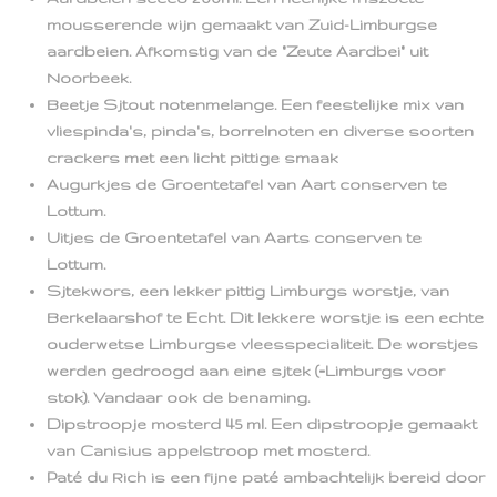
mousserende wijn gemaakt van Zuid-Limburgse
aardbeien. Afkomstig van de "Zeute Aardbei" uit
Noorbeek.
Beetje Sjtout notenmelange. Een feestelijke mix van
vliespinda's, pinda's, borrelnoten en diverse soorten
crackers met een licht pittige smaak
Augurkjes de Groentetafel van Aart conserven te
Lottum.
Uitjes de Groentetafel van Aarts conserven te
Lottum.
Sjtekwors, een lekker pittig Limburgs worstje, van
Berkelaarshof te Echt. Dit lekkere worstje is een echte
ouderwetse Limburgse vleesspecialiteit. De worstjes
werden gedroogd aan eine sjtek (=Limburgs voor
stok). Vandaar ook de benaming.
Dipstroopje mosterd 45 ml. Een dipstroopje gemaakt
van Canisius appelstroop met mosterd.
Paté du Rich is een fijne paté ambachtelijk bereid door