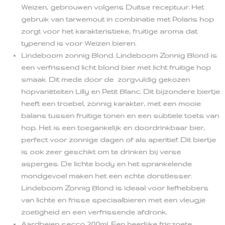
Weizen, gebrouwen volgens Duitse receptuur. Het
gebruik van tarwemout in combinatie met Polaris hop
zorgt voor het karakteristieke, fruitige aroma dat
typerend is voor Weizen bieren.
Lindeboom zonnig Blond. Lindeboom Zonnig Blond is
een verfrissend licht blond bier met licht fruitige hop
smaak. Dit mede door de zorgvuldig gekozen
hopvariëteiten Lilly en Petit Blanc. Dit bijzondere biertje
heeft een troebel, zonnig karakter, met een mooie
balans tussen fruitige tonen en een subtiele toets van
hop. Het is een toegankelijk en doordrinkbaar bier,
perfect voor zonnige dagen of als aperitief. Dit biertje
is ook zeer geschikt om te drinken bij verse
asperges. De lichte body en het sprankelende
mondgevoel maken het een echte dorstlesser.
Lindeboom Zonnig Blond is ideaal voor liefhebbers
van lichte en frisse speciaalbieren met een vleugje
zoetigheid en een verfrissende afdronk.
Aardbeien secco 200ml. Een heerlijke friszoete