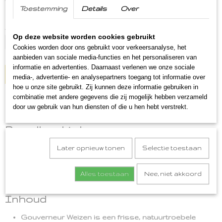
(inclusief btw 9%)
Toestemming
Details
Over
Op voorraad
✓
Aantal
Op deze website worden cookies gebruikt
Cookies worden door ons gebruikt voor verkeersanalyse, het
aanbieden van sociale media-functies en het personaliseren van
informatie en advertenties. Daarnaast verlenen we onze sociale
IN WINKELWAGEN
media-, advertentie- en analysepartners toegang tot informatie over
hoe u onze site gebruikt. Zij kunnen deze informatie gebruiken in
combinatie met andere gegevens die zij mogelijk hebben verzameld
Omschrijving
door uw gebruik van hun diensten of die u hen hebt verstrekt.
Borrelbox Limburg
Een heerlijk borrelpakket gevuld met echte Limburgse
Later opnieuw tonen
Selectie toestaan
streekproducten en 2 unieke borrelschaaltjes om de
producten in te presenteren. Met wie gaat u tijdens een
heerlijke zomeravond genieten van al dat lekkers uit de
Alles toestaan
Nee, niet akkoord
Borrelbox Limburg?!
Inhoud
Gouverneur Weizen is een frisse, natuurtroebele