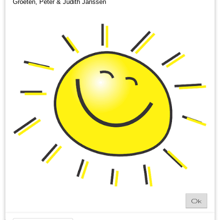
Groeten, Peter & Judith Janssen
Borrelbox Limburg
Ok
€ 39,95