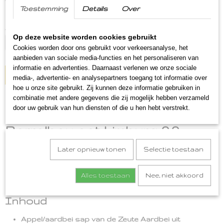
(inclusief btw 9%)
Toestemming
Details
Over
Op voorraad
✓
Aantal
Op deze website worden cookies gebruikt
Cookies worden door ons gebruikt voor verkeersanalyse, het
aanbieden van sociale media-functies en het personaliseren van
informatie en advertenties. Daarnaast verlenen we onze sociale
IN WINKELWAGEN
media-, advertentie- en analysepartners toegang tot informatie over
hoe u onze site gebruikt. Zij kunnen deze informatie gebruiken in
combinatie met andere gegevens die zij mogelijk hebben verzameld
Omschrijving
door uw gebruik van hun diensten of die u hen hebt verstrekt.
Borrelbox oet Limburg 0.0
Een heerlijk borrelpakket, oftewel borrelbox oet Limburg
Later opnieuw tonen
Selectie toestaan
0.0, gevuld met echte Limburgse streekproducten om te
eten en heerlijke 0.0 biertjes om te drinken. Dat wordt
heerlijk genieten tijdens een warme zomeravond met deze
Alles toestaan
Nee, niet akkoord
unieke Borrelbox.
Inhoud
Appel/aardbei sap van de Zeute Aardbei uit