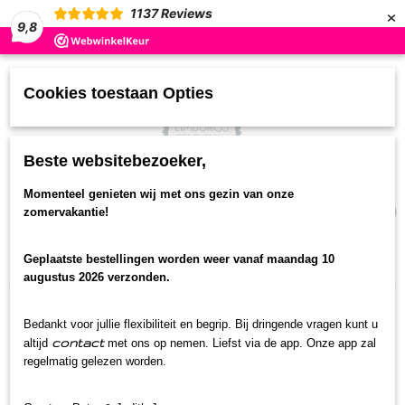
×
1137
Reviews
9,8
Cookies toestaan Opties
Beste websitebezoeker,
UW WINKELWAGEN
Momenteel genieten wij met ons gezin van onze
(0)
zomervakantie!
Geen producten
Geplaatste bestellingen worden weer vanaf maandag 10
Home
>
Borrelbox
>
Borrelbox oet Limburg 0.0
augustus 2026 verzonden.
Bedankt voor jullie flexibiliteit en begrip. Bij dringende vragen kunt u
contact
altijd
met ons op nemen. Liefst via de app. Onze app zal
regelmatig gelezen worden.