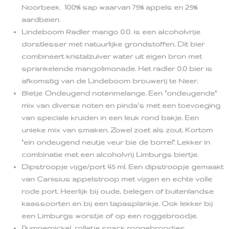
Noorbeek. 100% sap waarvan 75% appels en 25%
aardbeien.
Lindeboom Radler mango 0.0. is een alcoholvrije
dorstlesser met natuurlijke grondstoffen. Dit bier
combineert kristalzuiver water uit eigen bron met
sprankelende mangolimonade. Het radler 0.0 bier is
afkomstig van de Lindeboom brouwerij te Neer.
Bietje Ondeugend notenmelange. Een "ondeugende"
mix van diverse noten en pinda's met een toevoeging
van speciale kruiden in een leuk rond bakje. Een
unieke mix van smaken. Zowel zoet als zout. Kortom
"ein ondeugend neutje veur bie de borrel". Lekker in
combinatie met een alcoholvrij Limburgs biertje.
Dipstroopje vijge/port 45 ml. Een dipstroopje gemaakt
van Canisius appelstroop met vijgen en echte volle
rode port. Heerlijk bij oude, belegen of buitenlandse
kaassoorten en bij een tapasplankje. Ook lekker bij
een Limburgs worstje of op een roggebroodje.
Pumpernickel, rolletje snack roggebroodjes.