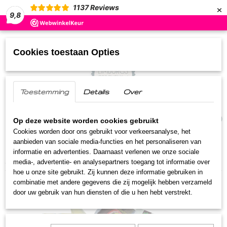
×
1137
Reviews
9,8
Cookies toestaan Opties
Toestemming
Details
Over
UW WINKELWAGEN
(0)
Geen producten
Op deze website worden cookies gebruikt
Cookies worden door ons gebruikt voor verkeersanalyse, het
aanbieden van sociale media-functies en het personaliseren van
Home
>
Limburgse Geschenken
>
Felicitatie
informatie en advertenties. Daarnaast verlenen we onze sociale
pakketten
>
Limburgs kistje
media-, advertentie- en analysepartners toegang tot informatie over
hoe u onze site gebruikt. Zij kunnen deze informatie gebruiken in
combinatie met andere gegevens die zij mogelijk hebben verzameld
door uw gebruik van hun diensten of die u hen hebt verstrekt.