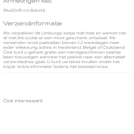
Afmetingen kist
34x20x14 cm (lxbxh)
Verzendinformatie
We verpakken dit Limburgs kistje met folie en werken het
af met lint zodat er een mooi geschenk ontstaat. We
verzenden onze pakketten binnen 1-2 werkdagen naar
ieder willekeurig adres in Nederland, België of Duitsland.
Ook kunt u geheel gratis een handgeschreven kaartje
laten toevoegen wanneer het pakket naar een alternatief
verzendadres gaat. U kunt uw tekst invullen onder het
kopje 'extra informatie' tijdens het bestelproces.
Ook interessant