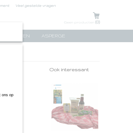
ement
Veel gestelde vragen
UW WINKELWAGEN
(0)
Geen producten
TPAKKETTEN
ASPERGE
en
Ook interessant
.
 ons op