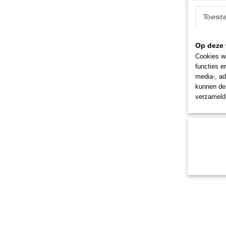
Toest
Op deze 
Cookies wo
functies e
media-, ad
kunnen dez
verzameld 