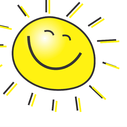
Omschrijving
Wandel knapzak Roerdalen
De paden op de lanen in met deze mooie echt Limburg
Roerdalen. Een echte ouderwetse boeren theedoek, co
gevuld met een aantal heerlijke, streekproducten, de m
loopwol uit Limburg en een wandelkaart van de Gemeen
origineel en echt Limburgs cadeau voor de wandellief
Inhoud wandel knapzak
Zakje wanderlust loopwol, 10 gram. Wanderlust Loo
natuurlijk en afbreekbaar product van Limburgse 
herderin Janine (bekend van het programma boer zo
Epen. De loopwol gebruik je onder andere voor een
als je gaat sporten, wanneer je last hebt van blaren
in de winter last hebt van wintertenen of een kapott
wanderlust loopwol is een ideaal product voor de 
zeker ook voor de vierdaagse loper. Afkomstig va