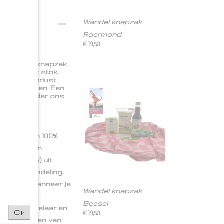
Wandel knapzak
Roermond
€ 19,50
se wandel knapzak
mpleet met stok,
ooie Wanderlust
te Roerdalen. Een
hebbers onder ons.
pwol is een 100%
schapen van
ekt vrouw) uit
 lange wandeling,
 of zelfs wanneer je
Wandel knapzak
e huid. De
Beesel
echte wandelaar en
Ok
€ 19,50
n de schapen van