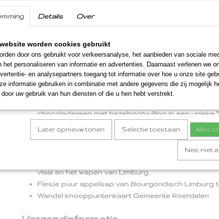
Herderin Janine (bekend van 'boer zoekt vrouw') uit
emming
Details
Over
Pakje Limburgse knapkoek, 4 koekjes. Ambachtelij
Bakkerij Schreurs uit Swalmen. Deze lekkernij is een
Midden-Limburg. Knapkook werd vroeger gemaakt 
website worden cookies gebruikt
rden door ons gebruikt voor verkeersanalyse, het aanbieden van sociale med
dat overbleef bij het vlaaibakken. Dit restje werd du
n het personaliseren van informatie en advertenties. Daarnaast verlenen we o
boter bestreken en soms met wat suiker bestrooi
vertentie- en analysepartners toegang tot informatie over hoe u onze site gebru
het samen met de vlaaien gebakken. Zo ontstond ee
e informatie gebruiken in combinatie met andere gegevens die zij mogelijk 
brak of knapte: “Knapkook”.
door uw gebruik van hun diensten of die u hen hebt verstrekt.
Groete oet limburg chocolade reep. Deze heerlijk
chocoladereep met hazelnootvulling in een unieke 
wikkel is niet alleen erg lekker, maar zeker ook een 
Later opnieuw tonen
Selectie toestaan
Alles 
De wikkel is voorzien van mooie foto's van typisc
Zo staat er een afbeelding op van het mooie Limb
Nee, niet 
heuvellandschap, een echt Limburgs vakwerkhuisje
vlaai en het wapen van Limburg.
Flesje puur appelsap van Bourgondisch Limburg 
Wandel knooppuntenkaart Gemeente Roerdalen
Verzendinformatie