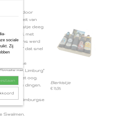
 Epen.
k gemaakt door
 specialiteit van
van het restje deeg
ia-
n uitgerold, met
nze sociale
d. Vervolgens werd
ikt. Zij
n “baksel” dat snel
hebben
e ouderwetse
"Groete oet Limburg"
lust voor het oog.
toestaan
Bierkistje
h Limburgse dingen.
€ 15,95
urgse
akkoord
, lekkere Limburgse
te Swalmen.