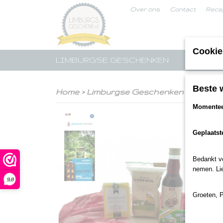
Over ons
Contact
Rece
Cookie
LIMBURGSE GESCHENKEN
STREE
Beste 
Home
>
Limburgse Geschenken
>
Limbur
Momenteel
Geplaatst
Bedankt voo
nemen. Lie
9,8
Groeten, 