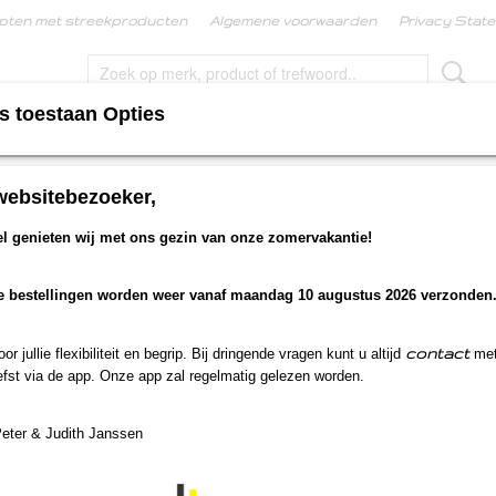
pten met streekproducten
Algemene voorwaarden
Privacy Stat
s toestaan Opties
KPRODUCTEN
BORRELBOX
LIMBURGSE KERS
websitebezoeker,
gse knapzak
>
Wandel knapzak Roerdalen
 genieten wij met ons gezin van onze zomervakantie!
Wandel knapzak Roerdal
e bestellingen worden weer vanaf maandag 10 augustus 2026 verzonden
€ 19,50
(inclusief btw 9%)
Op voorraad
✓
contact
r jullie flexibiliteit en begrip. Bij dringende vragen kunt u altijd
met
Aantal
fst via de app. Onze app zal regelmatig gelezen worden.
Peter & Judith Janssen
IN WINKELWAGEN