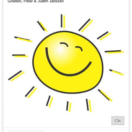
Groeten, Peter & Judith Janssen
streekpakket vrouw
€ 24,95
(inclusief btw 9%)
Op voorraad
✓
Ok
Aantal