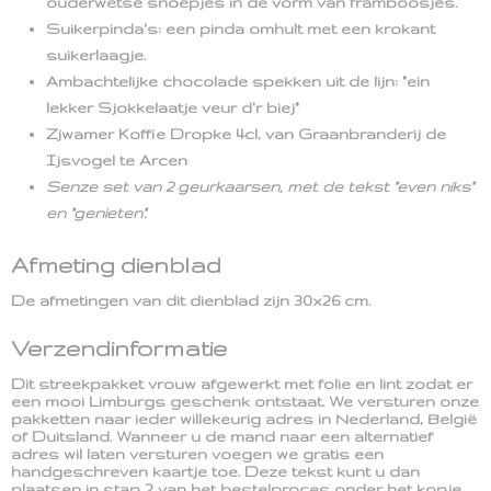
ouderwetse snoepjes in de vorm van framboosjes.
Suikerpinda's: een pinda omhult met een krokant
suikerlaagje.
Ambachtelijke chocolade spekken uit de lijn: "ein
lekker Sjokkelaatje veur d'r biej"
Zjwamer Koffie Dropke 4cl, van Graanbranderij de
Ijsvogel te Arcen
Senze set van 2 geurkaarsen, met de tekst "even niks"
en "genieten".
Afmeting dienblad
De afmetingen van dit dienblad zijn 30x26 cm.
Verzendinformatie
Dit streekpakket vrouw afgewerkt met folie en lint zodat er
een mooi Limburgs geschenk ontstaat. We versturen onze
pakketten naar ieder willekeurig adres in Nederland, België
of Duitsland. Wanneer u de mand naar een alternatief
adres wil laten versturen voegen we gratis een
handgeschreven kaartje toe. Deze tekst kunt u dan
plaatsen in stap 2 van het bestelproces onder het kopje