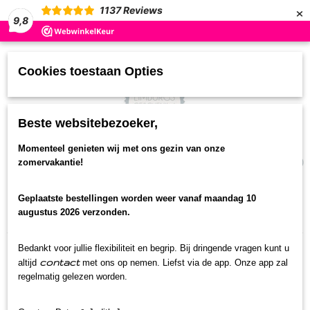
×
1137
Reviews
9,8
Cookies toestaan Opties
Beste websitebezoeker,
UW WINKELWAGEN
Momenteel genieten wij met ons gezin van onze
(0)
zomervakantie!
Geen producten
Geplaatste bestellingen worden weer vanaf maandag 10
Home
>
Limburgse Geschenken
>
Speciaal voor
augustus 2026 verzonden.
vrouwen
>
streekpakket vrouw
Bedankt voor jullie flexibiliteit en begrip. Bij dringende vragen kunt u
contact
altijd
met ons op nemen. Liefst via de app. Onze app zal
regelmatig gelezen worden.