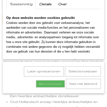
Toestemming
Details
Over
Op deze website worden cookies gebruikt
IN WINKELWAGEN
Cookies worden door ons gebruikt voor verkeersanalyse, het
aanbieden van sociale media-functies en het personaliseren van
informatie en advertenties. Daarnaast verlenen we onze sociale
Omschrijving
media-, advertentie- en analysepartners toegang tot informatie over
hoe u onze site gebruikt. Zij kunnen deze informatie gebruiken in
Streekpakket vrouw
combinatie met andere gegevens die zij mogelijk hebben verzameld
door uw gebruik van hun diensten of die u hen hebt verstrekt.
Bent u op zoek naar een origineel pakket? In dit
streekpakket vrouw zitten lekkere Limburgse
streekproducten waar ze heerlijk van kan smullen. Voetjes
omhoog, kaarsjes aan en relaxen maar!
Later opnieuw tonen
Selectie toestaan
Inhoud
Alles toestaan
Nee, niet akkoord
Appel/Aardbei sap 0.2 l, van de zeute aardbei uit
Noorbeek. 100% sap, waarvan 75% appel en 25% aardbei.
Een heerlijke ambachtelijke dorstlesser.
Oud Hollandsch snoep. Heerlijke ambachtelijke en