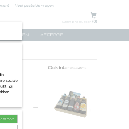
ement
Veel gestelde vragen
UW WINKELWAGEN
(0)
Geen producten
TPAKKETTEN
ASPERGE
Ook interessant
ia-
nze sociale
ikt. Zij
hebben
toestaan