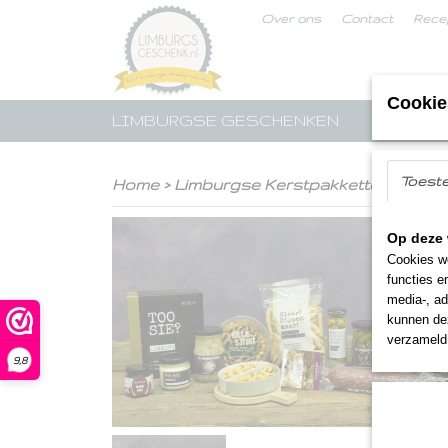
Over ons
Contact
Rece
Cookie
LIMBURGSE GESCHENKEN
STREE
Toest
Home
>
Limburgse Kerstpakketten
>
Tapa
Op deze 
Cookies wo
functies e
media-, ad
kunnen dez
verzameld 
9,8