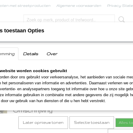
pten met streekproducten
Algemene voorwaarden
Privacy Stat
s toestaan Opties
KPRODUCTEN
BORRELBOX
LIMBURGSE KERS
emming
Details
Over
s en Streek M
Tapas en Streek M
website worden cookies gebruikt
rden door ons gebruikt voor verkeersanalyse, het aanbieden van sociale med
€ 38,00
n het personaliseren van informatie en advertenties. Daarnaast verlenen we o
(inclusief btw 9%)
vertentie- en analysepartners toegang tot informatie over hoe u onze site gebru
Op voorraad
✓
e informatie gebruiken in combinatie met andere gegevens die zij mogelijk 
door uw gebruik van hun diensten of die u hen hebt verstrekt.
Omschrijving
Later opnieuw tonen
Selectie toestaan
Alles 
Tapas en Streek M