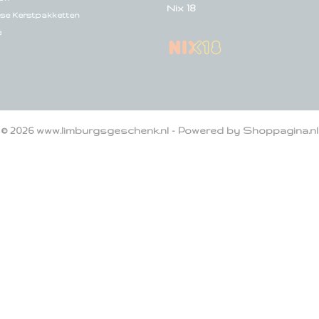
Nix 18
se Kerstpakketten
e
© 2026 www.limburgsgeschenk.nl - Powered by Shoppagina.nl