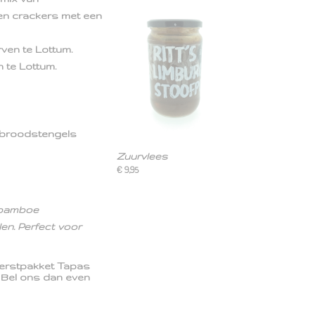
ten crackers met een
ven te Lottum.
n te Lottum.
 broodstengels
Zuurvlees
€ 9,95
n bamboe
en. Perfect voor
 Kerstpakket Tapas
? Bel ons dan even