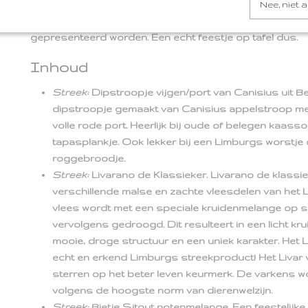
Dit Kerstpakket Tapas en Streek M bevat een mooie c
Nee, niet 
heerlijke tapas producten, gecombineerd met diverse l
de streek. In de mooie bijpassende schaaltjes kunne
gepresenteerd worden. Een echt feestje op tafel dus.
Inhoud
Streek:
Dipstroopje vijgen/port van Canisius uit B
dipstroopje gemaakt van Canisius appelstroop met
volle rode port. Heerlijk bij oude of belegen kaasso
tapasplankje. Ook lekker bij een Limburgs worstje
roggebroodje.
Streek:
Livarano de Klassieker. Livarano de klassie
verschillende malse en zachte vleesdelen van het L
vlees wordt met een speciale kruidenmelange op 
vervolgens gedroogd. Dit resulteert in een licht kr
mooie, droge structuur en een uniek karakter. Het L
echt en erkend Limburgs streekproduct! Het Livar 
sterren op het beter leven keurmerk. De varkens
volgens de hoogste norm van dierenwelzijn.
Streek:
Bietje Sjtout notenmelange. Een feestelijke