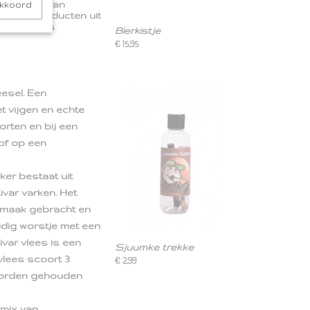
ombinatie van
akkoord
ekkere producten uit
n de hapjes
Bierkistje
€ 15,95
eesel. Een
 vijgen en echte
orten en bij een
 of op een
ker bestaat uit
ivar varken. Het
smaak gebracht en
uidig worstje met een
ivar vlees is een
Sjuumke trekke
vlees scoort 3
€ 2,99
 worden gehouden
 mix van