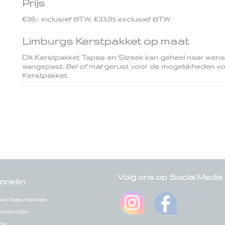
Prijs
€38,- inclusief BTW. €33,95 exclusief BTW
Limburgs Kerstpakket op maat
Dit Kerstpakket Tapas en Streek kan geheel naar wen
aangepast.
Bel of mail
gerust voor de mogelijkheden voor
Kerstpakket.
Volg ons op Social Media
orieën
se Geschenken
roducten
ox