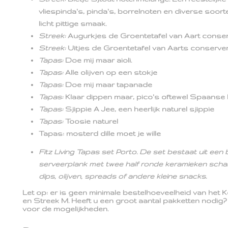
vliespinda's, pinda's, borrelnoten en diverse soor
licht pittige smaak.
Streek:
Augurkjes de Groentetafel van Aart conser
Streek:
Uitjes de Groentetafel van Aarts conserve
Tapas:
Doe mij maar aioli.
Tapas:
Alle olijven op een stokje
Tapas:
Doe mij maar tapanade
Tapas:
Klaar dippen maar, pico's oftewel Spaanse
Tapas:
Sjippie A Jee, een heerlijk naturel sjippie
Tapas:
Toosie naturel
Tapas: mosterd dille moet je wille
Fitz Living Tapas set Porto. De set bestaat uit ee
serveerplank met twee half ronde keramieken schal
dips, olijven, spreads of andere kleine snacks.
Let op: er is geen minimale bestelhoeveelheid van het
en Streek M. Heeft u een groot aantal pakketten nodig
voor de mogelijkheden.