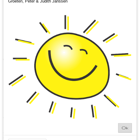
Groeten, Peter & Judith Janssen
Lekkers Oet Limburg XL
€ 83,50
(inclusief btw 9%)
Op voorraad
✓
Omschrijving
Lekkers oet Limburg XL
Met dit Kerstpakket lekkers oet Limburg XL geniet u
tijdens de lange en donkere winteravonden samen van
"wie lekker os Limburg is". Dit kerstpakket bevat een hele
Ok
mooie mix aan Limburgse streekproducten uit alle hoeken
van onze mooie provincie. In een mum van tijd tovert u
vanalles lekkers op tafel. Proost! Laat de Kerst met zijn