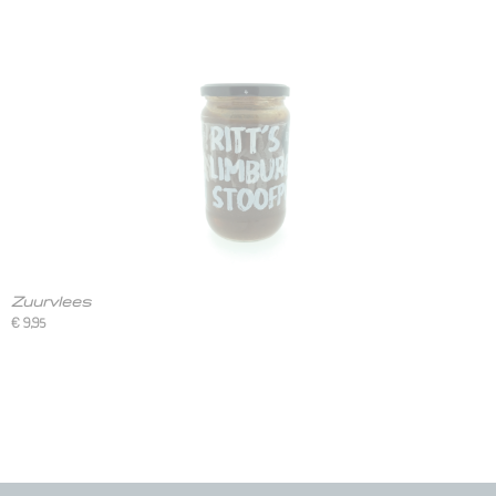
Zuurvlees
€ 9,95