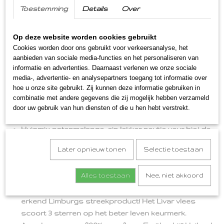
heerlijke lange en gezellige avonden maar komen.
Toestemming
Details
Over
Inhoud
Op deze website worden cookies gebruikt
Fleurappeltje vruchtensap Appel/Peer 700 ml van
Cookies worden door ons gebruikt voor verkeersanalyse, het
Bourgondisch Limburg uit Swalmen
aanbieden van sociale media-functies en het personaliseren van
informatie en advertenties. Daarnaast verlenen we onze sociale
Frambozesjem. Een overheerlijke jam, Limburgse
media-, advertentie- en analysepartners toegang tot informatie over
sjem, gemaakt van frambozen uit het Limburgse dorp
hoe u onze site gebruikt. Zij kunnen deze informatie gebruiken in
Kessel.
combinatie met andere gegevens die zij mogelijk hebben verzameld
Dipstroopje mosterd met stroop van Canisius uit
door uw gebruik van hun diensten of die u hen hebt verstrekt.
Beesel.
Huismix notenmelange, ein lekker neutje veur biej de
borrel.
Later opnieuw tonen
Selectie toestaan
Limburgse keukskes, koekjes met daarop de
provincie Limburg afgebeeld, van Koekjes Royale uit
Alles toestaan
Nee, niet akkoord
Maastricht.
Livarano de Klassieker. Het Livar vlees is een echt en
erkend Limburgs streekproduct! Het Livar vlees
scoort 3 sterren op het beter leven keurmerk.