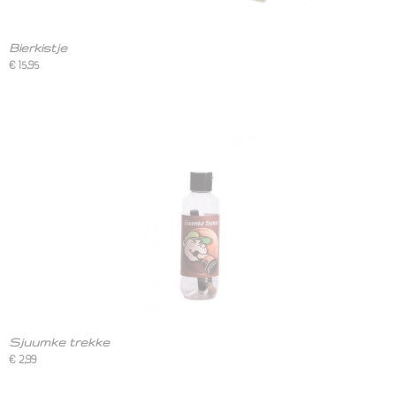
Bierkistje
€ 15,95
Sjuumke trekke
€ 2,99