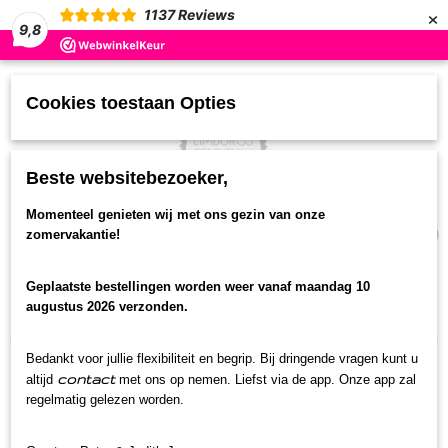
×
1137
Reviews
9,8
Cookies toestaan Opties
Beste websitebezoeker,
UW WINKELWAGEN
Momenteel genieten wij met ons gezin van onze
(0)
zomervakantie!
Geen producten
Geplaatste bestellingen worden weer vanaf maandag 10
Home
>
Limburgse Kerstpakketten
>
Lekkers Oet
augustus 2026 verzonden.
Limburg XL
Bedankt voor jullie flexibiliteit en begrip. Bij dringende vragen kunt u
contact
altijd
met ons op nemen. Liefst via de app. Onze app zal
regelmatig gelezen worden.