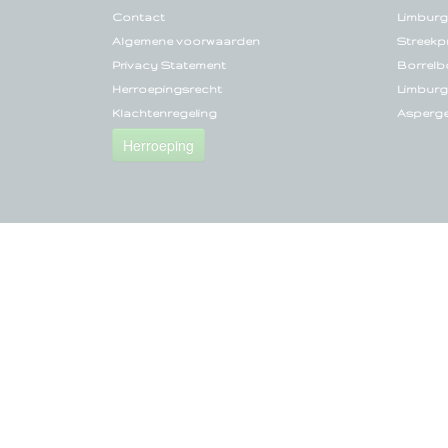
Contact
Limburg
Algemene voorwaarden
Streekp
Privacy Statement
Borrelb
Herroepingsrecht
Limburg
Klachtenregeling
Asperg
Herroeping