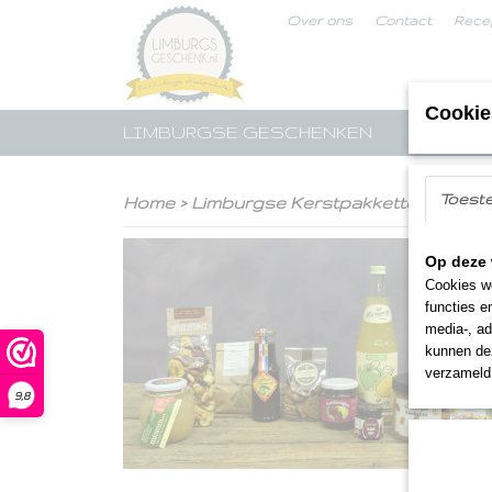
Over ons
Contact
Rece
Cookie
LIMBURGSE GESCHENKEN
STREE
Toest
Home
>
Limburgse Kerstpakketten
>
Lekk
Op deze 
Cookies wo
functies e
media-, ad
kunnen dez
verzameld 
9,8