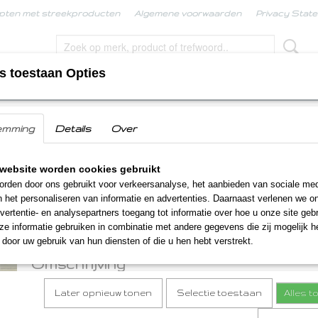
pten met streekproducten
Algemene voorwaarden
Privacy Stat
s toestaan Opties
KPRODUCTEN
BORRELBOX
LIMBURGSE KERS
emming
Details
Over
ers oet Limburg M
Lekkers oet Limburg M
website worden cookies gebruikt
rden door ons gebruikt voor verkeersanalyse, het aanbieden van sociale med
€ 35,90
n het personaliseren van informatie en advertenties. Daarnaast verlenen we o
(inclusief btw 9%)
vertentie- en analysepartners toegang tot informatie over hoe u onze site gebru
Op voorraad
✓
e informatie gebruiken in combinatie met andere gegevens die zij mogelijk 
door uw gebruik van hun diensten of die u hen hebt verstrekt.
Omschrijving
Later opnieuw tonen
Selectie toestaan
Alles 
Lekkers oet Limburg M