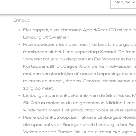
Dit unieke Kerstpakket Lekkers oet Limburg M zit boord
Nee, niet 
Limburgse streekproducten. Lekkere Limburgse produ
verhaal. Geniet van 'wie lekker os Limburg is'.
Inhoud:
Fleurappeltje vruchtensap Appel/Peer 700 ml van
Limburg uit Swalmen
Frambozesjem. Een overheerlijke jam, Limburgs s
frambozen uit het Limburgse dorp Kessel. De fr
verwerkt tot jam bij dagcentrum De Wroeter in het
Kortessem. Bij dit dagcentrum werken volwassen
met een verstandelijke of sociale beperking, maar 
talenten en mogelijkheden. Centraal daarin staan a
zorg op maat.
Limburgse pannenkoekenmix van de Sint Petrus Mo
St. Petrus molen is de enige molen in Midden-Limbu
windkracht maalt. Het productieproces is dus geh
Paere schenkstroop. Een lekkere Limburgse vloei
die speciaal voor Bourgondisch Limburg in het Be
Wellen door de Familie Bleus op authentieke wijze w