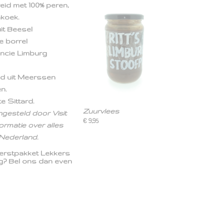
reid met 100% peren,
nkoek.
it Beesel
e borrel
ncie Limburg
nd uit Meerssen
en.
e Sittard.
Zuurvlees
gesteld door Visit
€ 9,95
ormatie over alles
e Nederland.
Kerstpakket Lekkers
ig? Bel ons dan even