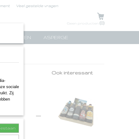
ement
Veel gestelde vragen
UW WINKELWAGEN
(0)
Geen producten
TPAKKETTEN
ASPERGE
Ook interessant
ia-
nze sociale
ikt. Zij
hebben
toestaan