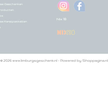
se Geschenken
roducten
ox
Nix 18
se Kerstpakketten
e
© 2026 www.limburgsgeschenk.nl - Powered by Shoppagina.nl