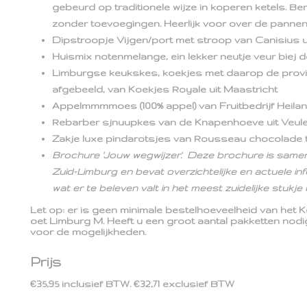
gebeurd op traditionele wijze in koperen ketels. Be
zonder toevoegingen. Heerlijk voor over de panne
Dipstroopje Vijgen/port met stroop van Canisius u
Huismix notenmelange, ein lekker neutje veur biej d
Limburgse keukskes, koekjes met daarop de provi
afgebeeld, van Koekjes Royale uit Maastricht
Appelmmmmoes (100% appel) van Fruitbedrijf Heila
Rebarber sjnuupkes van de Knapenhoeve uit Veul
Zakje luxe pindarotsjes van Rousseau chocolade t
Brochure 'Jouw wegwijzer'. Deze brochure is samen
Zuid-Limburg en bevat overzichtelijke en actuele inf
wat er te beleven valt in het meest zuidelijke stukj
Let op: er is geen minimale bestelhoeveelheid van het 
oet Limburg M. Heeft u een groot aantal pakketten nod
voor de mogelijkheden.
Prijs
€35,95 inclusief BTW.
€32,71 exclusief BTW