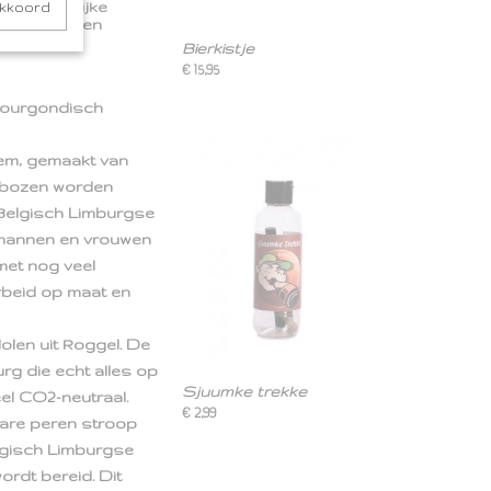
evol heerlijke
akkoord
cten met een
Bierkistje
€ 15,95
 Bourgondisch
jem, gemaakt van
ambozen worden
 Belgisch Limburgse
 mannen en vrouwen
met nog veel
rbeid op maat en
len uit Roggel. De
rg die echt alles op
Sjuumke trekke
eel CO2-neutraal.
€ 2,99
bare peren stroop
lgisch Limburgse
ordt bereid. Dit