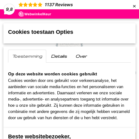
×
1137
Reviews
9,8
Cookies toestaan Opties
Toestemming
Details
Over
UW WINKELWAGEN
(0)
Geen producten
Op deze website worden cookies gebruikt
Cookies worden door ons gebruikt voor verkeersanalyse, het
aanbieden van sociale media-functies en het personaliseren van
Home
>
Streekproducten
>
Ambachtelijke soep
>
informatie en advertenties. Daarnaast verlenen we onze sociale
Kippenbouillon
media-, advertentie- en analysepartners toegang tot informatie over
hoe u onze site gebruikt. Zij kunnen deze informatie gebruiken in
Ambacht uit Brabant
combinatie met andere gegevens die zij mogelijk hebben verzameld
door uw gebruik van hun diensten of die u hen hebt verstrekt.
Beste websitebezoeker,