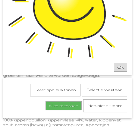
IN WINKELWAGEN
Omschrijving
Kippenbouillon
Deze ambachtelijke kippenbouillon bevat vlees van hoge
kwaliteit- waardoor het echt ouderwets lekker smaakt.
Deze bouillon is een heerlijke basis voor een stevige
Ok
kippensoep. U hoeft slechts wat water, vermicelli en enkele
groenten naar wens te worden toegevoegd.
Ontdek ook onze andere ambachtelijke soepen.
Later opnieuw tonen
Selectie toestaan
Na openen gekoeld bewaren en binnen 48 uur
consumeren.
Alles toestaan
Nee, niet akkoord
Ingrediënten
100% kippenbouillon: kippenvlees 44%, water, kippenvet,
zout, aroma (bevay ei), tomatenpuree, specerijen.