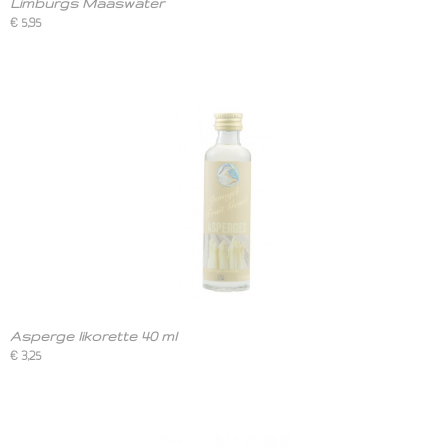
Limburgs Maaswater
€ 5,95
Asperge likorette 40 ml
€ 3,25