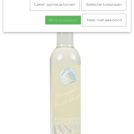
Later opnieuw tonen
Selectie toestaan
Alles toestaan
Nee, niet akkoord