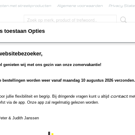
pten met streekproducten
Algemene voorwaarden
Privacy Stat
s toestaan Opties
KPRODUCTEN
BORRELBOX
LIMBURGSE KERS
websitebezoeker,
>
Fruitvulling aardbei
 genieten wij met ons gezin van onze zomervakantie!
Fruitvulling aardbei
e bestellingen worden weer vanaf maandag 10 augustus 2026 verzonden
€ 3,25
(inclusief btw 9%)
Op voorraad
✓
contact
r jullie flexibiliteit en begrip. Bij dringende vragen kunt u altijd
met
Aantal
fst via de app. Onze app zal regelmatig gelezen worden.
Peter & Judith Janssen
IN WINKELWAGEN