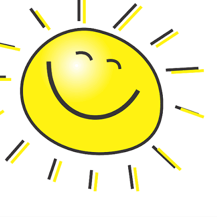
Omschrijving
Fruitvulling aardbei
Deze overheerlijke fruitvulling van Aarts uit Lottum is te
koken en bakken. Maak bijvoorbeeld in een handomdraai
aardbeischelpjes. Alle Fruitvulling producten zijn bereid
natuurlijke ingrediënten!
Ingrediënten
50% Aardbeien, water, suiker, geleermiddel (E1422), voed
(citroenzuur).
Voedingswaarde per 100 gram
Energie: 343 KJ/ 82 kcal
Vet: 0 gram waarvan verzadigd 0 gram.
Koolhydraten: 19 gram waarvan suikers 16 gram
Eiwitten: 0,4 gram.