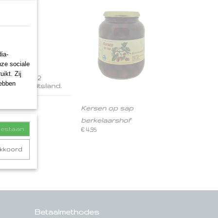
ia-
nze sociale
ikt. Zij
n binnen 1-2
hebben
lgië of Duitsland.
Kersen op sap
berkelaarshof
toestaan
€ 4,95
akkoord
Betaalmethodes