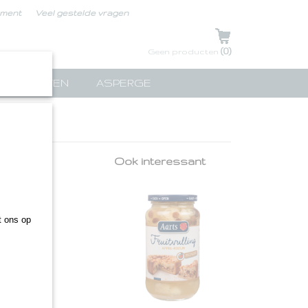
ement
Veel gestelde vragen
UW WINKELWAGEN
(0)
Geen producten
TPAKKETTEN
ASPERGE
Ook interessant
.
 ons op