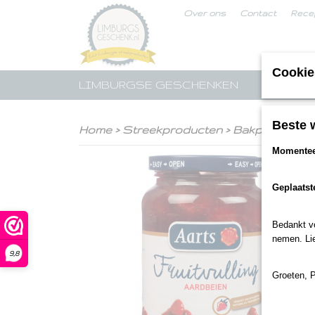
Over ons
Contact
Rece
Cookie
LIMBURGSE GESCHENKEN
STREE
Beste 
Home
>
Streekproducten
>
Bakproducten
Momenteel
Geplaatst
Bedankt voo
nemen. Lie
9,8
Groeten, 