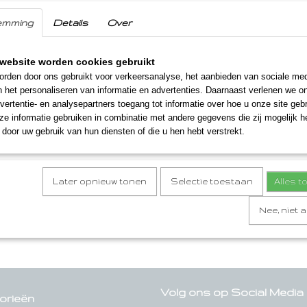
Zout: 0,02 gram
emming
Details
Over
Inhoud
580 gram
website worden cookies gebruikt
rden door ons gebruikt voor verkeersanalyse, het aanbieden van sociale med
Verzendinformatie
n het personaliseren van informatie en advertenties. Daarnaast verlenen we o
vertentie- en analysepartners toegang tot informatie over hoe u onze site gebru
Wij verzenden onze streekproducten en streekpakkette
e informatie gebruiken in combinatie met andere gegevens die zij mogelijk 
werkdagen naar ieder willekeurig adres in Nederland, Be
door uw gebruik van hun diensten of die u hen hebt verstrekt.
Later opnieuw tonen
Selectie toestaan
Alles 
Nee, niet 
Volg ons op Social Media
orieën