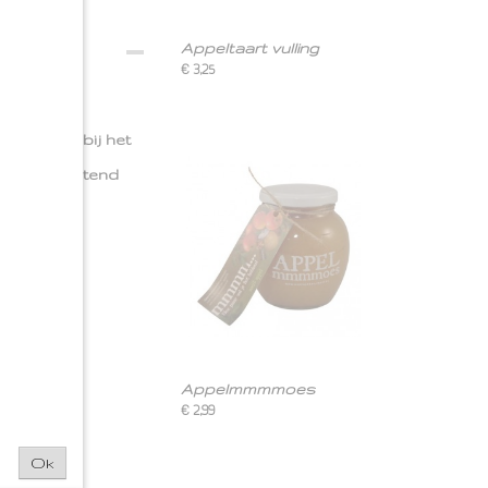
Appeltaart vulling
€ 3,25
 gebruiken bij het
 heerlijke
 met uitsluitend
ingszuur
Appelmmmmoes
€ 2,99
Ok