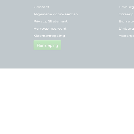
Contact
Limburg
Algemene voorwaarden
Streekp
Privacy Statement
Borrelb
Herroepingsrecht
Limburg
Klachtenregeling
Asperg
Herroeping