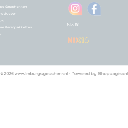
se Geschenken
roducten
ox
Nix 18
se Kerstpakketten
e
© 2026 www.limburgsgeschenk.nl - Powered by Shoppagina.nl