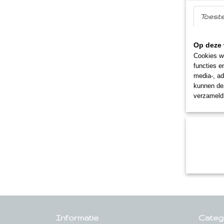
Toest
Op deze 
Cookies wo
functies e
media-, ad
kunnen dez
verzameld 
Informatie
Categ