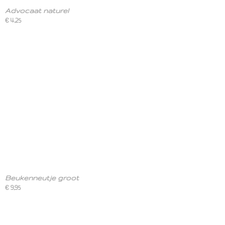
Advocaat naturel
€ 4,25
Beukenneutje groot
€ 9,95