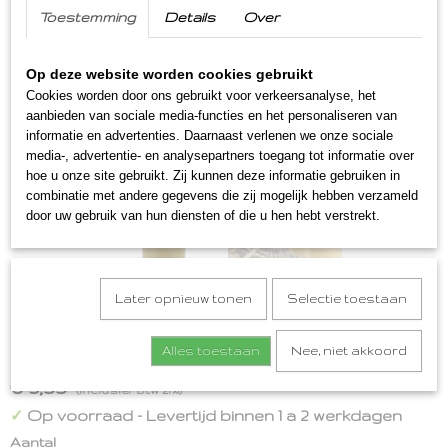
Toestemming
Details
Over
Op deze website worden cookies gebruikt
Cookies worden door ons gebruikt voor verkeersanalyse, het
aanbieden van sociale media-functies en het personaliseren van
informatie en advertenties. Daarnaast verlenen we onze sociale
media-, advertentie- en analysepartners toegang tot informatie over
hoe u onze site gebruikt. Zij kunnen deze informatie gebruiken in
combinatie met andere gegevens die zij mogelijk hebben verzameld
door uw gebruik van hun diensten of die u hen hebt verstrekt.
Later opnieuw tonen
Selectie toestaan
Beukenneutje advocaat
Alles toestaan
Nee, niet akkoord
€ 5,99
(inclusief btw 21%)
Op voorraad
- Levertijd binnen 1 a 2 werkdagen
✓
Aantal