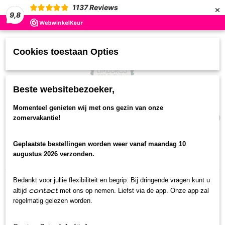
×
1137
Reviews
9,8
Cookies toestaan Opties
Beste websitebezoeker,
UW WINKELWAGEN
Momenteel genieten wij met ons gezin van onze
(0)
zomervakantie!
Geen producten
Geplaatste bestellingen worden weer vanaf maandag 10
Home
>
Streekproducten
>
Beukenneutje advocaat
>
augustus 2026 verzonden.
Beukenneutje advocaat
Bedankt voor jullie flexibiliteit en begrip. Bij dringende vragen kunt u
contact
altijd
met ons op nemen. Liefst via de app. Onze app zal
regelmatig gelezen worden.