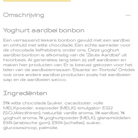
Omschrijving
Yoghurt aardbei bonbon
Een verrassend lekkere bonbon gevuld met een aardbei
en omhuld met witte chocolade. Een echte aanrader voor
de chocolade liefhebbers onder ons. Deze yoghurt
aardbei bonbon is afkomstig van de "Zeute Aardbei" uit
Noorbeek. Al generaties lang telen zij zelf aardbeien en
maken hier producten van. Er is bewust gekozen voor het
telen van de aardbeienrassen 'Elsanta' en 'Portola". Ontdek
ook onze andere aardbei producten zoals het aardbeien
sap en de aardbeien secco.
Ingrediënten
91% witte chocolade (suiker, cacaoboter, volle
MELKpoeder, weipoeder (MELK), emulgator: E322
(SOJAlecithinen), natuurlijk vanille aroma, 5% aardbei, 1%
yoghurt aroma, 1% yoghurtpoeder (MELK), glansmiddelen:
E414 (arabische gom), E904 (schellak), suiker,
glucosesiroop, palmolie.