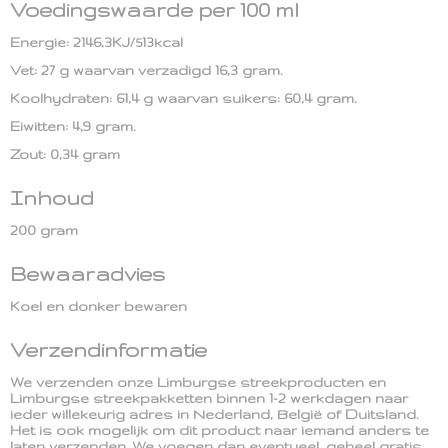
Voedingswaarde per 100 ml
Energie: 2146,3KJ/513kcal
Vet: 27 g waarvan verzadigd 16,3 gram.
Koolhydraten: 61,4 g waarvan suikers: 60,4 gram.
Eiwitten: 4,9 gram.
Zout: 0,34 gram
Inhoud
200 gram
Bewaaradvies
Koel en donker bewaren
Verzendinformatie
We verzenden onze Limburgse streekproducten en
Limburgse streekpakketten binnen 1-2 werkdagen naar
ieder willekeurig adres in Nederland, België of Duitsland.
Het is ook mogelijk om dit product naar iemand anders te
laten verzenden. We voegen dan eventueel, geheel gratis,