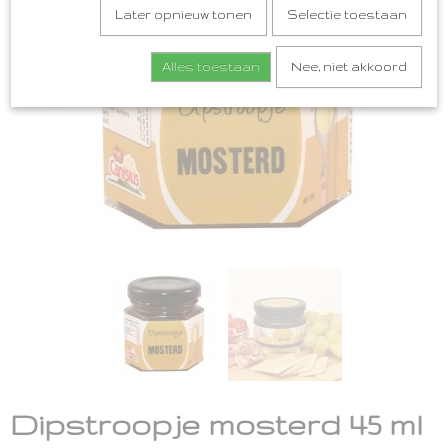
Later opnieuw tonen
Selectie toestaan
Alles toestaan
Nee, niet akkoord
Dipstroopje mosterd 45 ml