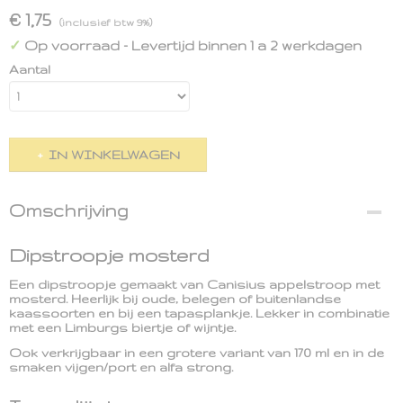
€ 1,75
(inclusief btw 9%)
Op voorraad
- Levertijd binnen 1 a 2 werkdagen
✓
Aantal
IN WINKELWAGEN
Omschrijving
Dipstroopje mosterd
Een dipstroopje gemaakt van Canisius appelstroop met
mosterd. Heerlijk bij oude, belegen of buitenlandse
kaassoorten en bij een tapasplankje. Lekker in combinatie
met een Limburgs biertje of wijntje.
Ook verkrijgbaar in een grotere variant van 170 ml en in de
smaken vijgen/port en alfa strong.