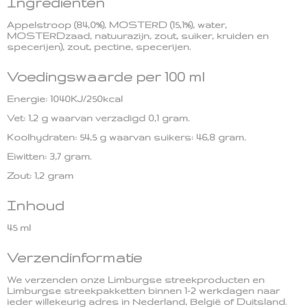
Ingrediënten
Appelstroop (84,0%), MOSTERD (15,1%), water,
MOSTERDzaad, natuurazijn, zout, suiker, kruiden en
specerijen), zout, pectine, specerijen.
Voedingswaarde per 100 ml
Energie: 1040KJ/250kcal
Vet: 1,2 g waarvan verzadigd 0,1 gram.
Koolhydraten: 54,5 g waarvan suikers: 46,8 gram.
Eiwitten: 3,7 gram.
Zout: 1,2 gram
Inhoud
45 ml
Verzendinformatie
We verzenden onze Limburgse streekproducten en
Limburgse streekpakketten binnen 1-2 werkdagen naar
ieder willekeurig adres in Nederland, België of Duitsland.