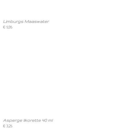
Limburgs Maaswater
€ 5,95
Asperge likorette 40 ml
€ 3,25