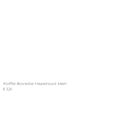
Koffie likorette Hazelnoot klein
€ 3,25