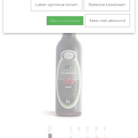
Later opnieuw tonen
Selectie toestaan
Alles toestaan
Nee, niet akkoord