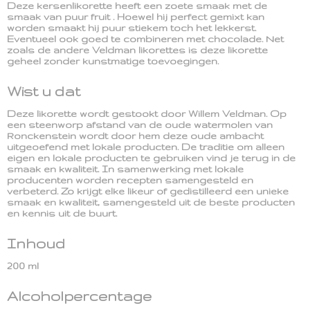
Deze kersenlikorette heeft een zoete smaak met de
smaak van puur fruit . Hoewel hij perfect gemixt kan
worden smaakt hij puur stiekem toch het lekkerst.
Eventueel ook goed te combineren met chocolade. Net
zoals de andere Veldman likorettes is deze likorette
geheel zonder kunstmatige toevoegingen.
Wist u dat
Deze likorette wordt gestookt door Willem Veldman. Op
een steenworp afstand van de oude watermolen van
Ronckenstein wordt door hem deze oude ambacht
uitgeoefend met lokale producten. De traditie om alleen
eigen en lokale producten te gebruiken vind je terug in de
smaak en kwaliteit. In samenwerking met lokale
producenten worden recepten samengesteld en
verbeterd. Zo krijgt elke likeur of gedistilleerd een unieke
smaak en kwaliteit, samengesteld uit de beste producten
en kennis uit de buurt.
Inhoud
200 ml
Alcoholpercentage