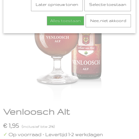
Later opnieuw tonen
Selectie toestaan
Alles toestaan
Nee, niet akkoord
Venloosch Alt
€ 1,95
(inclusief btw 21%)
Op voorraad
- Levertijd 1-2 werkdagen
✓