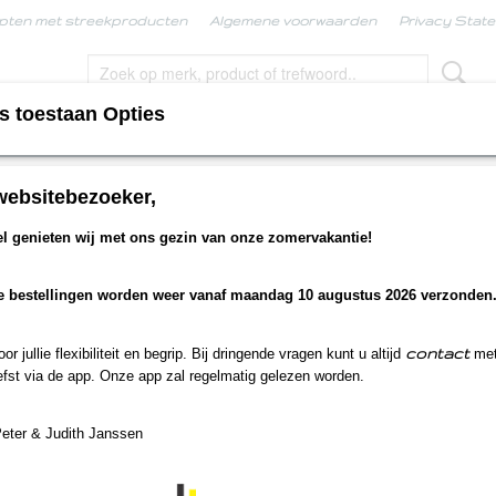
pten met streekproducten
Algemene voorwaarden
Privacy Stat
s toestaan Opties
KPRODUCTEN
BORRELBOX
LIMBURGSE KERS
websitebezoeker,
ene mosterd
 genieten wij met ons gezin van onze zomervakantie!
Groene mosterd
e bestellingen worden weer vanaf maandag 10 augustus 2026 verzonden
€ 5,80
(inclusief btw 9%)
Op voorraad
- Levertijd binnen 1 a 2 werkdagen
✓
contact
r jullie flexibiliteit en begrip. Bij dringende vragen kunt u altijd
met
Aantal
fst via de app. Onze app zal regelmatig gelezen worden.
Peter & Judith Janssen
IN WINKELWAGEN