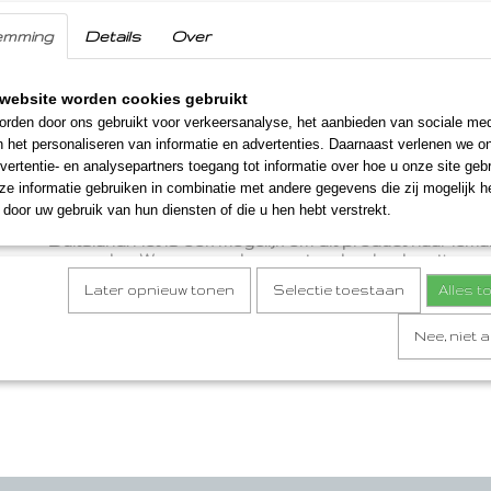
Ingrediënten
emming
Details
Over
MOSTERDZAAD, kervel, dragon, witte wijnazijn, witte pe
Inhoud
website worden cookies gebruikt
rden door ons gebruikt voor verkeersanalyse, het aanbieden van sociale med
200 gram
n het personaliseren van informatie en advertenties. Daarnaast verlenen we o
vertentie- en analysepartners toegang tot informatie over hoe u onze site gebru
Verzendinformatie
e informatie gebruiken in combinatie met andere gegevens die zij mogelijk 
We verzenden onze streekproducten en Limburgse str
door uw gebruik van hun diensten of die u hen hebt verstrekt.
binnen 1-2 werkdagen naar ieder willekeurig adres in Ne
Duitsland. Het is ook mogelijk om dit product naar iema
verzenden. We voegen dan eventueel, geheel gratis, e
kaartje toe. U kunt uw tekst invullen onder het kopje 'ext
Later opnieuw tonen
Selectie toestaan
Alles 
tijdens het bestelproces.
Nee, niet 