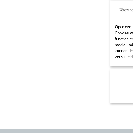
Toest
Op deze 
Cookies wo
functies e
media-, ad
kunnen dez
verzameld 