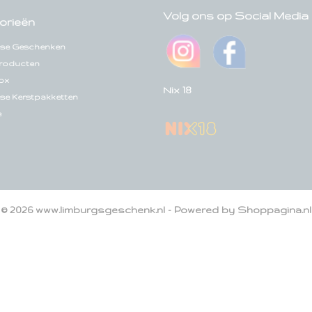
Volg ons op Social Media
orieën
se Geschenken
roducten
ox
Nix 18
se Kerstpakketten
e
© 2026 www.limburgsgeschenk.nl - Powered by Shoppagina.nl