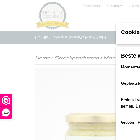
Over ons
Contact
Rece
Cookie
LIMBURGSE GESCHENKEN
STREE
Beste 
Home
>
Streekproducten
>
Mosterd
>
Gro
Momenteel
Geplaatst
Bedankt voo
nemen. Lie
9,8
Groeten, 