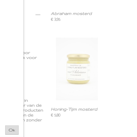
Abraham mosterd
€ 3,95
htelijk
.
Heerlijk voor
n maar. Klik voor
ten met
rstraat 36 in
en oprichter van de
Honing-Tijm mosterd
g van alle producten
ts achter in de
€ 5,80
grediënten en zonder
Ok