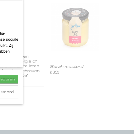
per, zout.
ia-
nze sociale
ikt. Zij
hebben
eekpakketten
derland, België of
nd anders te laten
Sarah mosterd
en handgeschreven
€ 3,95
ra informatie'
toestaan
akkoord