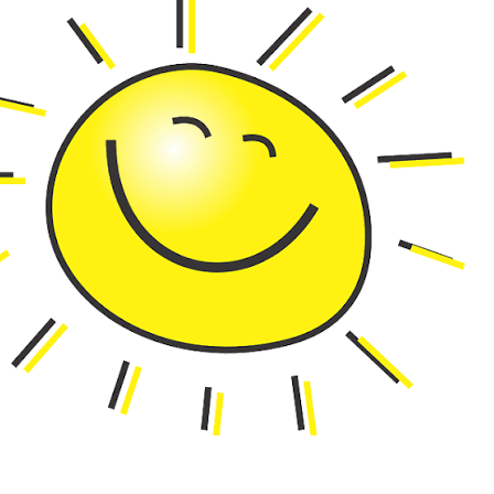
Omschrijving
Groene mosterd
Deze heerlijke Limburgse groene mosterd wordt ambac
geproduceerd bij Adriaan de smaakmaker in Maastricht
Deze groene mosterd is gemaakt met dragon en kervel. 
mosterdsoep, mosterdboter of bij gegrild vlees. Smulle
een recept van Limburgse mosterdsoep op ons recep
streekproducten kopje:
https://www.limburgsgeschenk.nl/berichten/
Wist u dat
Adriaan de Smaakmaker is al sinds 1985 aan de St. Piete
Maastricht te vinden. De naam van de eerste eigenaar 
winkel is, hoe kan het ook anders, Adriaan. De bereidin
door de huidige eigenaren James en Angeliek vindt plaa
winkel, op ambachtelijke wijze met alleen natuurlijke in
kunstmatige toevoegingen.