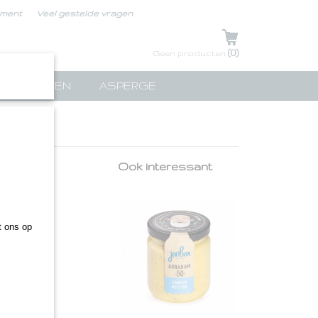
ement
Veel gestelde vragen
UW WINKELWAGEN
(0)
Geen producten
TPAKKETTEN
ASPERGE
Ook interessant
.
 ons op