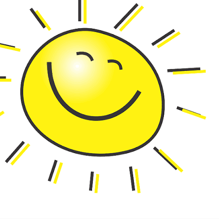
Omschrijving
Provençaalse kruiden mosterd
Deze provençaalse kruiden mosterd wordt ambachtelij
Adriaan de smaakmaker in Maastricht.
Deze ambachtelijke mosterd is gemaakt met honing en
kruiden. De honing die Adriaan de Smaakmaker gebruikt
het Stadspark van Maastricht.
Wist u dat
Adriaan de Smaakmaker is al sinds 1985 aan de St. Piete
Maastricht te vinden. De naam van de eerste eigenaar 
winkel is, hoe kan het ook anders, Adriaan. De bereidin
door de huidige eigenaren James en Angeliek vindt plaa
winkel, op ambachtelijke wijze met alleen natuurlijke in
kunstmatige toevoegingen.
Ingrediënten
MOSTERDZAAD, natuurazijn, honing, Provencaalse krui