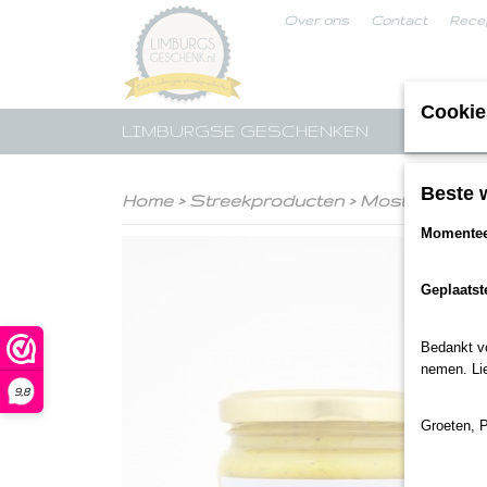
Over ons
Contact
Rece
Cookie
LIMBURGSE GESCHENKEN
STREE
Beste 
Home
>
Streekproducten
>
Mosterd
>
Pro
Momenteel
Geplaatst
Bedankt voo
nemen. Lie
9,8
Groeten, 