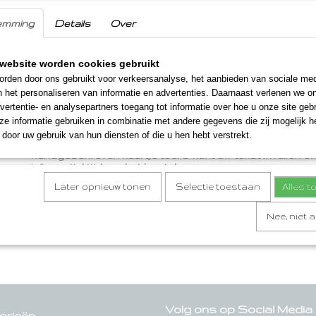
zout, peper.
emming
Details
Over
Inhoud
200 gram
website worden cookies gebruikt
rden door ons gebruikt voor verkeersanalyse, het aanbieden van sociale med
Verzendinformatie
n het personaliseren van informatie en advertenties. Daarnaast verlenen we o
vertentie- en analysepartners toegang tot informatie over hoe u onze site gebru
We verzenden onze streekproducten en Limburgse str
e informatie gebruiken in combinatie met andere gegevens die zij mogelijk 
binnen 1-2 werkdagen naar ieder willekeurig adres in Ne
Duitsland. Het is ook mogelijk om dit streekproduct na
door uw gebruik van hun diensten of die u hen hebt verstrekt.
laten verzenden. We voegen dan eventueel, geheel grati
handgeschreven kaartje toe. U kunt uw tekst invullen on
informatie' tijdens het bestelproces.
Later opnieuw tonen
Selectie toestaan
Alles 
Nee, niet 
Volg ons op Social Media
orieën