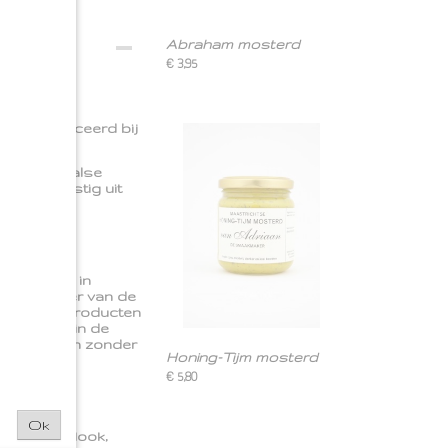
Abraham mosterd
€ 3,95
k geproduceerd bij
 provençaalse
 is afkomstig uit
rstraat 36 in
en oprichter van de
g van alle producten
ts achter in de
grediënten en zonder
Honing-Tijm mosterd
€ 5,80
Ok
den, knoflook,