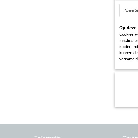
Toest
Op deze 
Cookies wo
functies e
media-, ad
kunnen dez
verzameld 
Informatie
Categ