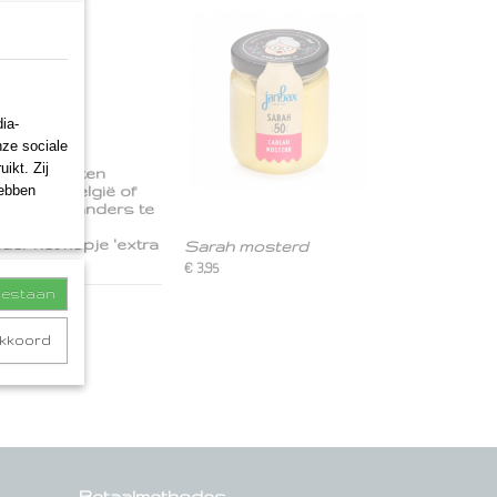
ia-
nze sociale
ikt. Zij
eekpakketten
hebben
derland, België of
ar iemand anders te
s, een
der het kopje 'extra
Sarah mosterd
€ 3,95
toestaan
akkoord
Betaalmethodes