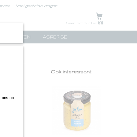
ement
Veel gestelde vragen
UW WINKELWAGEN
(0)
Geen producten
TPAKKETTEN
ASPERGE
sterd
Ook interessant
.
 ons op