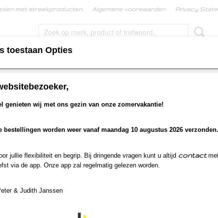
pten met streekproducten
Algemene voorwaarden
Privacy Stat
s toestaan Opties
KPRODUCTEN
BORRELBOX
LIMBURGSE KERS
websitebezoeker,
vençaalse kruiden mosterd
 genieten wij met ons gezin van onze zomervakantie!
Provençaalse kruiden mo
e bestellingen worden weer vanaf maandag 10 augustus 2026 verzonden
€ 5,80
(inclusief btw 9%)
Op voorraad
- Levertijd binnen 1 a 2 werkdagen
✓
contact
r jullie flexibiliteit en begrip. Bij dringende vragen kunt u altijd
met
Aantal
fst via de app. Onze app zal regelmatig gelezen worden.
Peter & Judith Janssen
IN WINKELWAGEN