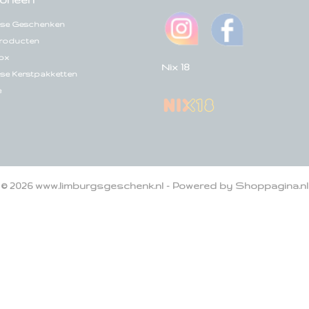
se Geschenken
roducten
ox
Nix 18
se Kerstpakketten
e
© 2026 www.limburgsgeschenk.nl - Powered by Shoppagina.nl