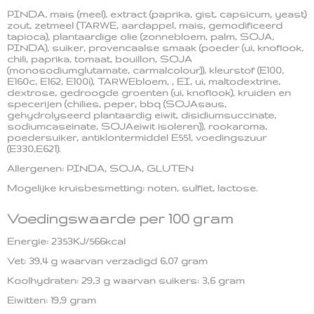
PINDA, mais (meel), extract (paprika, gist, capsicum, yeast)
zout, zetmeel (TARWE, aardappel, mais, gemodificeerd
tapioca), plantaardige olie (zonnebloem, palm, SOJA,
PINDA), suiker, provencaalse smaak (poeder (ui, knoflook,
chili, paprika, tomaat, bouillon, SOJA
(monosodiumglutamate, carmalcolour)), kleurstof (E100,
E160c, E162, E100i), TARWEbloem, , EI, ui, maltodextrine,
dextrose, gedroogde groenten (ui, knoflook), kruiden en
specerijen (chilies, peper, bbq (SOJAsaus,
gehydrolyseerd plantaardig eiwit, disidiumsuccinate,
sodiumcaseinate, SOJAeiwit isoleren)), rookaroma,
poedersuiker, antiklontermiddel E551, voedingszuur
(E330,E621).
Allergenen: PINDA, SOJA, GLUTEN
Mogelijke kruisbesmetting: noten, sulfiet, lactose.
Voedingswaarde per 100 gram
Energie: 2353KJ/566kcal
Vet: 39,4 g waarvan verzadigd 6,07 gram
Koolhydraten: 29,3 g waarvan suikers: 3,6 gram
Eiwitten: 19,9 gram