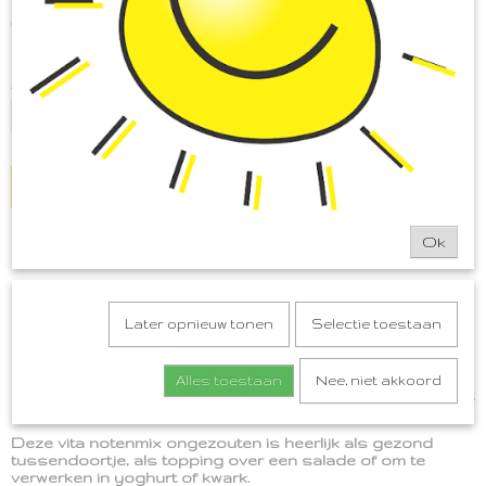
€ 4,50
(inclusief btw 9%)
Op voorraad
✓
Aantal
IN WINKELWAGEN
Ok
Omschrijving
Vita notenmix ongezouten
Later opnieuw tonen
Selectie toestaan
Een heerlijke pure ongezouten, gezonde notenmix. De
noten uit deze notenmix passen in de schijf van 5 en
gelden als gezond tussendoortje. Een handje per dag
Alles toestaan
Nee, niet akkoord
mag, twee ook. Ze bevatten veel gezonde vetten, mineralen,
antioxidanten, eiwitten en vitaminen.
Deze vita notenmix ongezouten is heerlijk als gezond
tussendoortje, als topping over een salade of om te
verwerken in yoghurt of kwark.