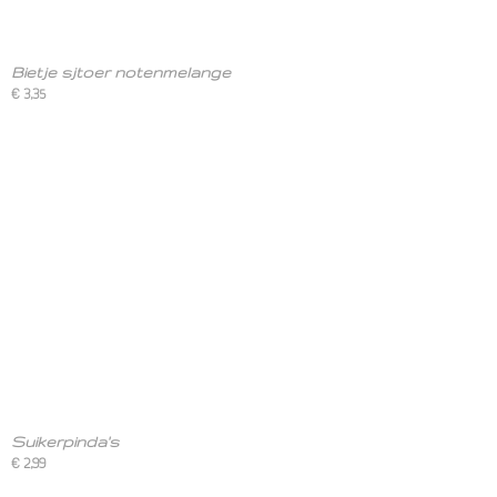
Bietje sjtoer notenmelange
€ 3,35
Suikerpinda's
€ 2,99