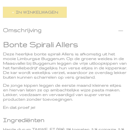
IN WINKELWAGEN
Omschrijving
Bonte Spirali Allers
Deze heerlijke bonte spirali Allers is afkomstig uit het
mooie Limburgse Buggenum. Op de groene weides in de
Maasvallei bij Buggenum leggen de vrije uitloopkippen van
het familiebedrijf dagelijks hun verse eitjes in de kippenkar.
De kar wordt wekelijks verzet, waardoor ze overdag lekker
buiten kunnen scharrelen op vers grasland.
De jonge kippen leggen de eerste maand kleinere eitjes
en hiervan laten ze op ambachtelijke wijze pasta maken.
Lekker, voedzaam en vervaardigd van super verse
producten zonder toevoegingen.
En dat proef je!
Ingrediënten
Harde durum TARWE, EI (16%), 5% tomaten, 5 % spinazie, 5 %