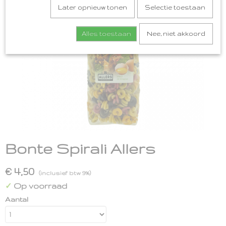
Later opnieuw tonen
Selectie toestaan
Alles toestaan
Nee, niet akkoord
Bonte Spirali Allers
€ 4,50
(inclusief btw 9%)
Op voorraad
✓
Aantal