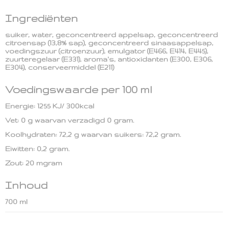
Ingrediënten
suiker, water, geconcentreerd appelsap, geconcentreerd
citroensap (13,8% sap), geconcentreerd sinaasappelsap,
voedingszuur (citroenzuur), emulgator (E466, E414, E445),
zuurteregelaar (E331), aroma's, antioxidanten (E300, E306,
E304), conserveermiddel (E211)
Voedingswaarde per 100 ml
Energie: 1255 KJ/ 300kcal
Vet: 0 g waarvan verzadigd 0 gram.
Koolhydraten: 72,2 g waarvan suikers: 72,2 gram.
Eiwitten: 0,2 gram.
Zout: 20 mgram
Inhoud
700 ml