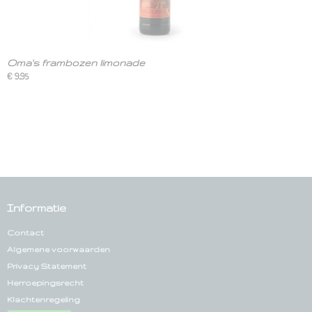
Oma's frambozen limonade
€ 9,95
Informatie
Contact
Algemene voorwaarden
Privacy Statement
Herroepingsrecht
Klachtenregeling