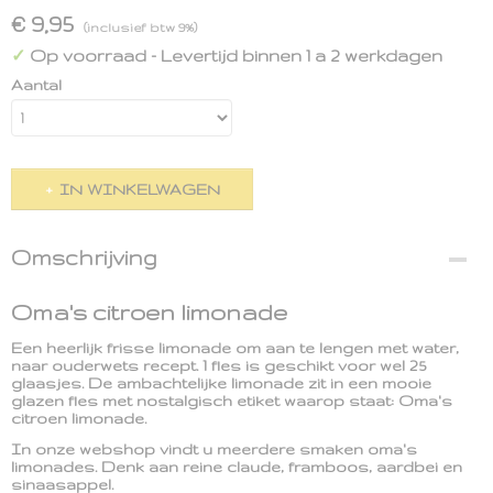
€ 9,95
(inclusief btw 9%)
Op voorraad
- Levertijd binnen 1 a 2 werkdagen
✓
Aantal
IN WINKELWAGEN
Omschrijving
Oma's citroen limonade
Een heerlijk frisse limonade om aan te lengen met water,
naar ouderwets recept. 1 fles is geschikt voor wel 25
glaasjes. De ambachtelijke limonade zit in een mooie
glazen fles met nostalgisch etiket waarop staat: Oma's
citroen limonade.
In onze webshop vindt u meerdere smaken oma's
limonades. Denk aan reine claude, framboos, aardbei en
sinaasappel.