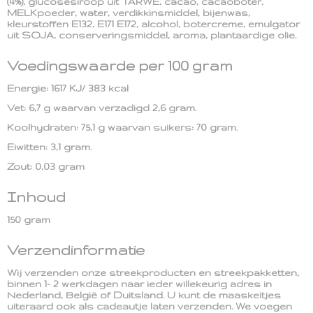
(4%), glucosesiroop uit TARWE, cacao, cacaoboter,
MELKpoeder, water, verdikkinsmiddel, bijenwas,
kleurstoffen E132, E171 E172, alcohol, botercreme, emulgator
uit SOJA, conserveringsmiddel, aroma, plantaardige olie.
Voedingswaarde per 100 gram
Energie: 1617 KJ/ 383 kcal
Vet: 6,7 g waarvan verzadigd 2,6 gram.
Koolhydraten: 75,1 g waarvan suikers: 70 gram.
Eiwitten: 3,1 gram.
Zout: 0,03 gram
Inhoud
150 gram
Verzendinformatie
Wij verzenden onze streekproducten en streekpakketten,
binnen 1- 2 werkdagen naar ieder willekeurig adres in
Nederland, België of Duitsland. U kunt de maaskeitjes
uiteraard ook als cadeautje laten verzenden. We voegen