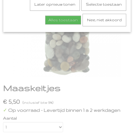
Later opnieuw tonen
Selectie toestaan
Alles toestaan
Nee, niet akkoord
Maaskeitjes
€ 5,50
(inclusief btw 9%)
Op voorraad
- Levertijd binnen 1 a 2 werkdagen
✓
Aantal