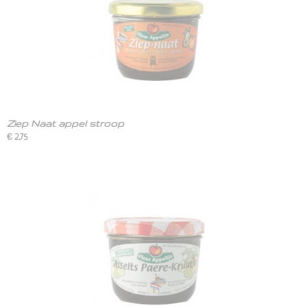
Ziep Naat appel stroop
€ 2,75