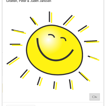
Groeten, Peter & Judith Janssen
Canisius fruitstroop 100%
puur appel
€ 2,95
(inclusief btw 9%)
Op voorraad
- Levertijd binnen 1 a 2 werkdagen
✓
Aantal
IN WINKELWAGEN
Ok
Omschrijving