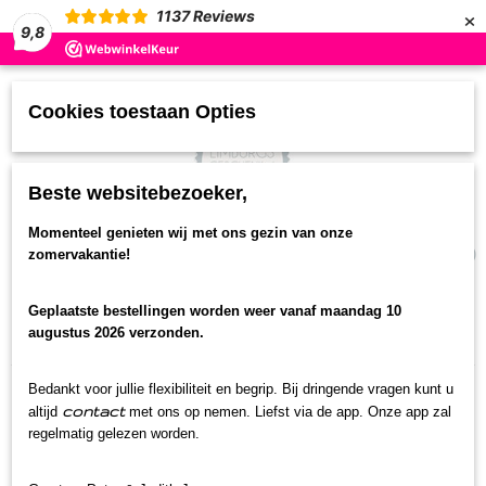
×
1137
Reviews
9,8
Cookies toestaan Opties
Beste websitebezoeker,
UW WINKELWAGEN
Momenteel genieten wij met ons gezin van onze
(0)
zomervakantie!
Geen producten
Geplaatste bestellingen worden weer vanaf maandag 10
Home
>
Streekproducten
>
Stroop
>
Canisius
augustus 2026 verzonden.
fruitstroop 100% puur appel
Bedankt voor jullie flexibiliteit en begrip. Bij dringende vragen kunt u
contact
altijd
met ons op nemen. Liefst via de app. Onze app zal
regelmatig gelezen worden.