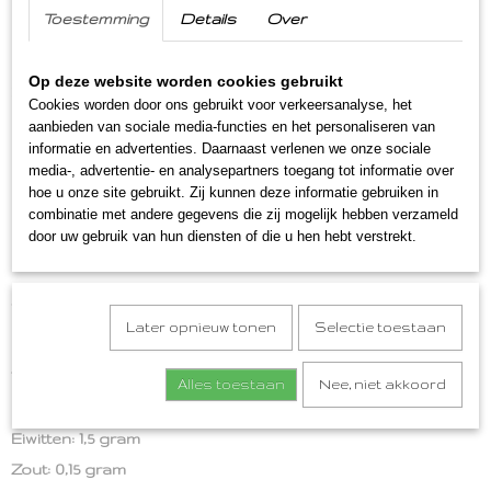
Toestemming
Details
Over
Canisius fruitstroop 100% puur appel
Een pure en natuurlijk appelstroop in een glazen pot van
Op deze website worden cookies gebruikt
300 gram.
Cookies worden door ons gebruikt voor verkeersanalyse, het
De Canisius 100% appel fruitstroop is gemaakt van, zoals
de naam al verklapt, 100% appel. Dat betekent dat er geen
aanbieden van sociale media-functies en het personaliseren van
andere ingrediënten in zitten dan appel. Dat maakt 'm zo
informatie en advertenties. Daarnaast verlenen we onze sociale
lekker!
media-, advertentie- en analysepartners toegang tot informatie over
hoe u onze site gebruikt. Zij kunnen deze informatie gebruiken in
Ingrediënten
combinatie met andere gegevens die zij mogelijk hebben verzameld
door uw gebruik van hun diensten of die u hen hebt verstrekt.
geconcentreerd sap van gekookte appels. Bereid met 780
gram appels per 100 gram. Zonder toegevoegde suikers.
Voedingswaarde per 100 gram
Later opnieuw tonen
Selectie toestaan
Energie: 993 KJ/ 234 kcal
Vet: 0 gram waarvan verzadigd 0 gram
Alles toestaan
Nee, niet akkoord
Koolhydraten: 55 gram waarvan suikers: 50 gram
Eiwitten: 1,5 gram
Zout: 0,15 gram