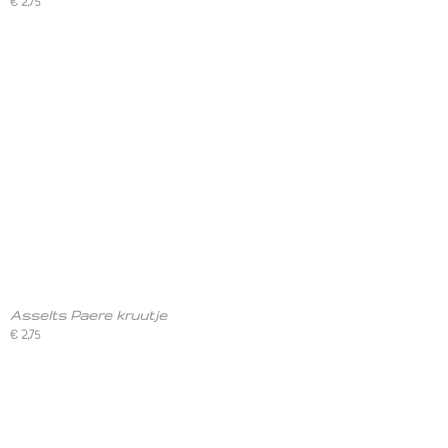
€ 2,75
Asselts Paere kruutje
€ 2,75