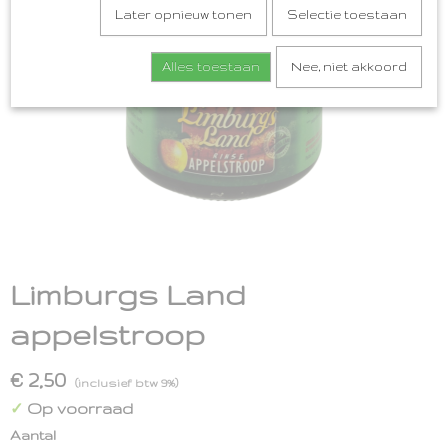
Later opnieuw tonen
Selectie toestaan
Alles toestaan
Nee, niet akkoord
Limburgs Land
appelstroop
€ 2,50
(inclusief btw 9%)
Op voorraad
✓
Aantal