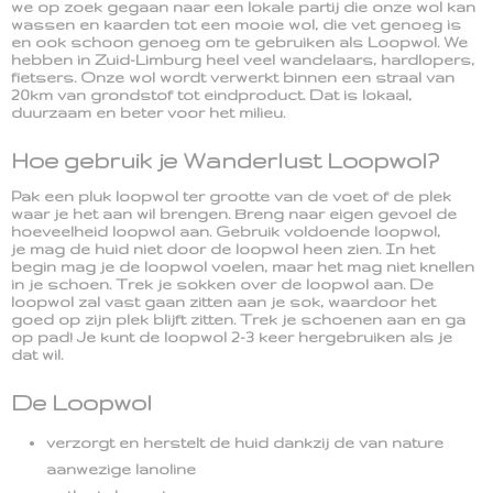
we op zoek gegaan naar een lokale partij die onze wol kan
wassen en kaarden tot een mooie wol, die vet genoeg is
en ook schoon genoeg om te gebruiken als Loopwol. We
hebben in Zuid-Limburg heel veel wandelaars, hardlopers,
fietsers. Onze wol wordt verwerkt binnen een straal van
20km van grondstof tot eindproduct. Dat is lokaal,
duurzaam en beter voor het milieu.
Hoe gebruik je Wanderlust Loopwol?
Pak een pluk loopwol ter grootte van de voet of de plek
waar je het aan wil brengen. Breng naar eigen gevoel de
hoeveelheid loopwol aan. Gebruik voldoende loopwol,
je mag de huid niet door de loopwol heen zien. In het
begin mag je de loopwol voelen, maar het mag niet knellen
in je schoen. Trek je sokken over de loopwol aan. De
loopwol zal vast gaan zitten aan je sok, waardoor het
goed op zijn plek blijft zitten. Trek je schoenen aan en ga
op pad! Je kunt de loopwol 2-3 keer hergebruiken als je
dat wil.
De Loopwol
verzorgt en herstelt de huid dankzij de van nature
aanwezige lanoline