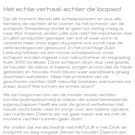
Het echte verhaal achter de loopwol
Op dit moment dienen alle schaapskooien en dus alle
herders de vachten af te voeren na het scheren van de
schapen. Simpelweg omdat er geen tot weinig vraag is
naar Wol. Vreemd, vinden jullie ook niet? We importeren met
z’n allen producten gemaakt van wol of waar wol in is
verwerkt maar onze eigen duurzame wol wordt naar de
verbrandingsoven gestuurd. In het prachtige Zuid-
Limburg hebben wij een mooie schaapskooi, onze
schapen worden ingezet voor natuurbeheer en begrazing.
Ruim 3000 bij elkaar. Deze schapen doen dus veel goeds,
ze houden de natuur in balans, zorgen ervoor dat de heide
gebieden en heuvels mooi blijven waar wandelaars graag
doorheen wanderen. Maar het probleem van de
geschoren vachten blijft natuurlijk bestaan, wat kunnen we
eraan doen? Wat kunnen we ermee doen?
We zijn begonnen om van de minder mooie vachten
korrels (wolmestkorrels) te maken die zowel bemestende
eigenschappen heeft als ook de grond verbeteren. Het
houdt vocht beter vast en zorgt voor een betere opname
van nutriënten. Daarna zijn we gaan kijken wat we met de
mooiere vachten kunnen gaan doen.
We vinden dat we als bedrijf met NATUUR in het DNA de
footprint zo laag mogelijk dienen te houden. Daarom zijn