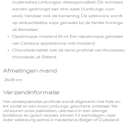
ouderwetse Limburgse vleesspecialiteit. De worstjes
werden gedroogd aan eine sjtek (=Limburgs voor
stok). Vandaar ook de benaming. De sjtekwors wordt
op ambachtelijke wijze gemaakt bij de familie Konings
uit Berkelaar.
Dipstroopje mosterd 45 ml. Een dipstroopje gemaakt
van Canisius appelstroop met mosterd.
Chocolade tablet met de tekst proficiat van Rousseau
chocolade uit Sittard.
Afmetingen mand
24x19 cm
Verzendinformatie
Het streekpakketje proficiat wordt afgewerkt met folie en
lint zodat er een mooi Limburgs geschenk ontstaat. We
versturen onze pakketten, uiteraard in een stevige
(om)doos en goed verpakt, binnen 1-2 werkdagen, naar
ieder willekeurig adres in Nederland, België of Duitsland.