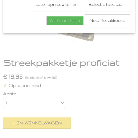
Later opnieuw tonen
Selectie toestaan
Alles toestaan
Nee, niet akkoord
Streekpakketje proficiat
€ 19,95
(inclusief btw 9%)
Op voorraad
✓
Aantal
IN WINKELWAGEN