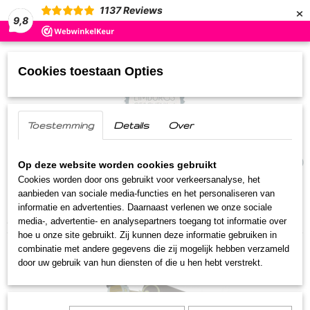
×
1137
Reviews
9,8
Cookies toestaan Opties
Toestemming
Details
Over
UW WINKELWAGEN
(0)
Geen producten
Op deze website worden cookies gebruikt
Cookies worden door ons gebruikt voor verkeersanalyse, het
aanbieden van sociale media-functies en het personaliseren van
Home
>
Limburgse Geschenken
>
Felicitatie
informatie en advertenties. Daarnaast verlenen we onze sociale
pakketten
>
Streekpakketje proficiat
media-, advertentie- en analysepartners toegang tot informatie over
hoe u onze site gebruikt. Zij kunnen deze informatie gebruiken in
combinatie met andere gegevens die zij mogelijk hebben verzameld
door uw gebruik van hun diensten of die u hen hebt verstrekt.