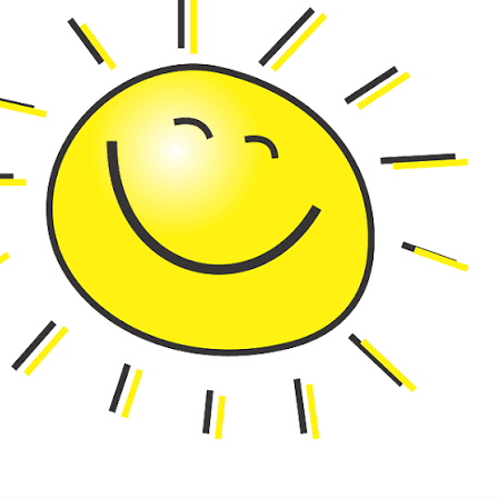
Omschrijving
Zoete Proficiat
Ook voor de jarige lekkerbekjes en zoetekauwen hebb
streekpakketje samengesteld. Een lekker aardbei appel
notenmix, een knapkoekje, dipstroopje en natuurlijk een
'proficiat' chocolade.
Inhoud
Appel aarbei sap van de Zeute Aardbei uit Noorbe
Dipstroopje vijgen port 45 ml. Een dipstroopje ge
appelstroop met vijgen en port. Heerlijk bij kaas o
Knapkoek. Deze droge, harde maar ook broze lekke
specialiteit van Midden-Limburgse bodem
Beetje ondeugend notenmix. Een "ondeugende" mix
en pinda's met een toevoeging van speciale kruiden
bakje. Een unieke mix van smaken. Zowel zoet als zo