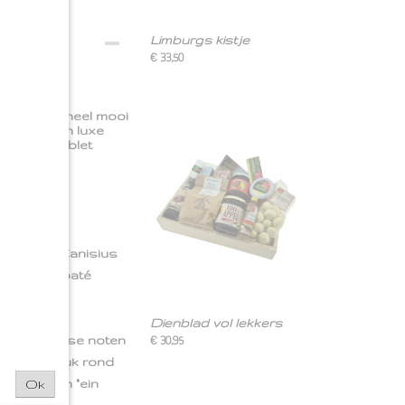
Limburgs kistje
€ 33,50
en we een heel mooi
 sapje, een luxe
 lekkere tablet
ek
maakt van Canisius
f bovenop paté
rnij is een
Dienblad vol lekkers
 van diverse noten
€ 30,95
 in een leuk rond
ut. Kortom "ein
Ok