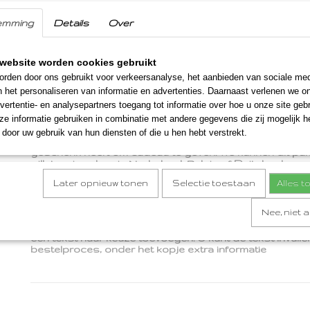
ondeugend neutje veur bie de borrel".
Tablet chocolade met de tekst proficiat van Rous
emming
Details
Over
Sittard.
website worden cookies gebruikt
Afmetingen mand
rden door ons gebruikt voor verkeersanalyse, het aanbieden van sociale med
24x19 cm
n het personaliseren van informatie en advertenties. Daarnaast verlenen we o
vertentie- en analysepartners toegang tot informatie over hoe u onze site gebru
Verzendinformatie
e informatie gebruiken in combinatie met andere gegevens die zij mogelijk 
door uw gebruik van hun diensten of die u hen hebt verstrekt.
Deze mand wordt afgewerkt met folie en lint zodat u e
geschenk heeft om cadeau te geven. We kunnen dit pak
willekeurig adres in Nederland, Belgie of Duitsland ver
Later opnieuw tonen
Selectie toestaan
Alles 
Cadeautje?
Nee, niet 
U kunt het zoete proficiat pakket uiteraard ook rechtst
sturen. Ook kunnen we dan geheel gratis een handges
een tekst naar keuze toevoegen. U kunt de tekst invullen
bestelproces, onder het kopje extra informatie