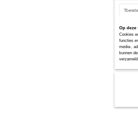
Toest
Op deze 
Cookies wo
functies e
media-, ad
kunnen dez
verzameld 