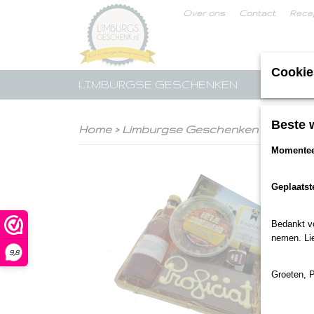
Over ons
Contact
Rece
Cookie
LIMBURGSE GESCHENKEN
STREE
Beste 
Home
>
Limburgse Geschenken
>
Felicita
Momenteel
Geplaatst
Bedankt voo
nemen. Lie
9,8
Groeten, 