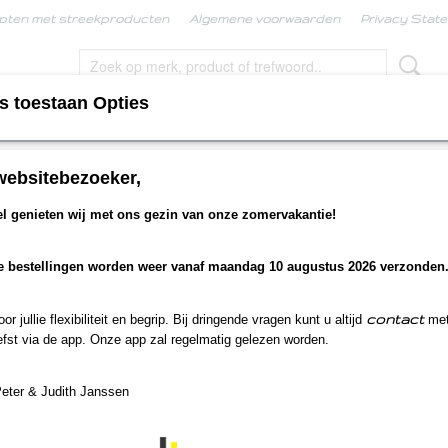
pten met streekproducten
Algemene voorwaarden
Privacy Stat
s toestaan Opties
KPRODUCTEN
BORRELBOX
LIMBURGSE KERS
websitebezoeker,
tie pakketten
>
Zoete Proficiat
 genieten wij met ons gezin van onze zomervakantie!
Zoete Proficiat
e bestellingen worden weer vanaf maandag 10 augustus 2026 verzonden
€ 18,75
(inclusief btw 9%)
Op voorraad
✓
contact
r jullie flexibiliteit en begrip. Bij dringende vragen kunt u altijd
met
Aantal
fst via de app. Onze app zal regelmatig gelezen worden.
Peter & Judith Janssen
IN WINKELWAGEN