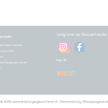
Volg ons op Social Media
orieën
se Geschenken
roducten
ox
Nix 18
se Kerstpakketten
e
© 2026 www.limburgsgeschenk.nl - Powered by Shoppagina.nl