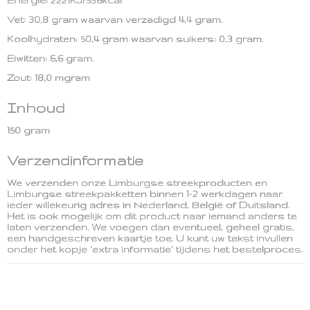
Energie: 2221KJ/536kcal
Vet: 30,8 gram waarvan verzadigd 4,4 gram.
Koolhydraten: 50,4 gram waarvan suikers: 0,3 gram.
Eiwitten: 6,6 gram.
Zout: 18,0 mgram
Inhoud
150 gram
Verzendinformatie
We verzenden onze Limburgse streekproducten en
Limburgse streekpakketten binnen 1-2 werkdagen naar
ieder willekeurig adres in Nederland, België of Duitsland.
Het is ook mogelijk om dit product naar iemand anders te
laten verzenden. We voegen dan eventueel, geheel gratis,
een handgeschreven kaartje toe. U kunt uw tekst invullen
onder het kopje 'extra informatie' tijdens het bestelproces.