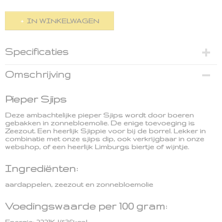
IN WINKELWAGEN
Specificaties
Inhoud
Omschrijving
150 gram
Pieper Sjips
Deze ambachtelijke pieper Sjips wordt door boeren
gebakken in zonnebloemolie. De enige toevoeging is
Zeezout. Een heerlijk Sjippie voor bij de borrel. Lekker in
combinatie met onze sjips dip, ook verkrijgbaar in onze
webshop, of een heerlijk Limburgs biertje of wijntje.
Ingrediënten:
aardappelen, zeezout en zonnebloemolie
Voedingswaarde per 100 gram: