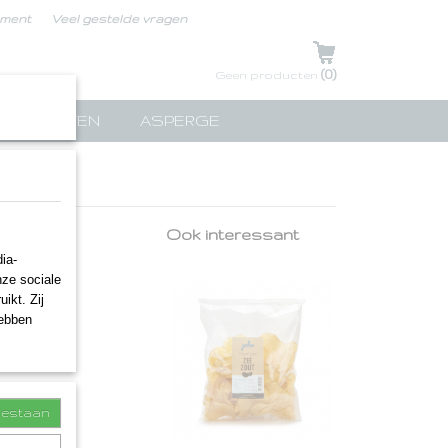
ement
Veel gestelde vragen
UW WINKELWAGEN
(0)
Geen producten
TPAKKETTEN
ASPERGE
r
Ook interessant
ia-
nze sociale
ikt. Zij
hebben
toestaan