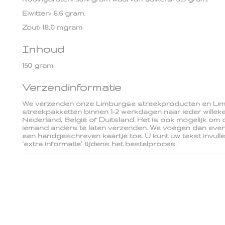
Eiwitten: 6,6 gram.
Zout: 18,0 mgram
Inhoud
150 gram
Verzendinformatie
We verzenden onze Limburgse streekproducten en Li
streekpakketten binnen 1-2 werkdagen naar ieder willeke
Nederland, België of Duitsland. Het is ook mogelijk om 
iemand anders te laten verzenden. We voegen dan event
een handgeschreven kaartje toe. U kunt uw tekst invull
'extra informatie' tijdens het bestelproces.