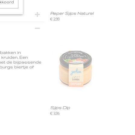
akkoord
Pieper Sjips Naturel
€ 2,99
bakken in
 kruiden. Een
 met de bijpassende
burgs biertje of
Sjips Dip
€ 3,95