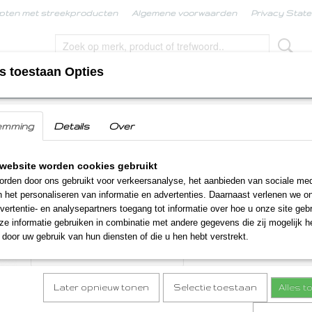
pten met streekproducten
Algemene voorwaarden
Privacy Stat
s toestaan Opties
KPRODUCTEN
BORRELBOX
LIMBURGSE KERS
emming
Details
Over
 Sjips Zwarte Peper
Pieper Sjips Zwarte Pepe
website worden cookies gebruikt
rden door ons gebruikt voor verkeersanalyse, het aanbieden van sociale med
€ 2,99
n het personaliseren van informatie en advertenties. Daarnaast verlenen we o
(inclusief btw 9%)
vertentie- en analysepartners toegang tot informatie over hoe u onze site gebru
Op voorraad
- Levertijd binnen 1 a 2 werkdagen
✓
e informatie gebruiken in combinatie met andere gegevens die zij mogelijk 
Aantal
door uw gebruik van hun diensten of die u hen hebt verstrekt.
Later opnieuw tonen
Selectie toestaan
Alles 
IN WINKELWAGEN