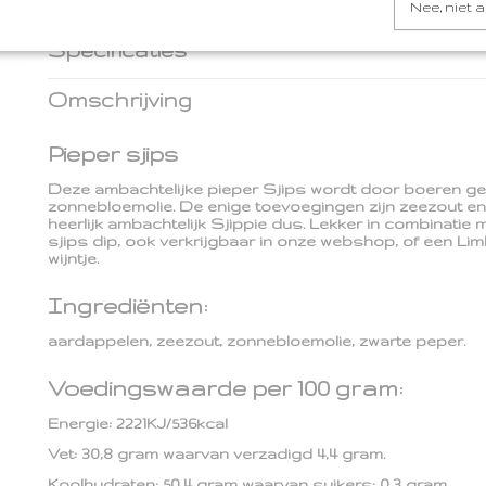
Nee, niet 
Specificaties
Inhoud
150 gram
Omschrijving
Pieper sjips
Deze ambachtelijke pieper Sjips wordt door boeren ge
zonnebloemolie. De enige toevoegingen zijn zeezout en
heerlijk ambachtelijk Sjippie dus. Lekker in combinatie
sjips dip, ook verkrijgbaar in onze webshop, of een Lim
wijntje.
Ingrediënten:
aardappelen, zeezout, zonnebloemolie, zwarte peper.
Voedingswaarde per 100 gram:
Energie: 2221KJ/536kcal
Vet: 30,8 gram waarvan verzadigd 4,4 gram.
Koolhydraten: 50,4 gram waarvan suikers: 0,3 gram.