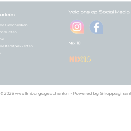
Volg ons op Social Media
orieën
se Geschenken
roducten
ox
Nix 18
se Kerstpakketten
e
© 2026 www.limburgsgeschenk.nl - Powered by Shoppagina.nl