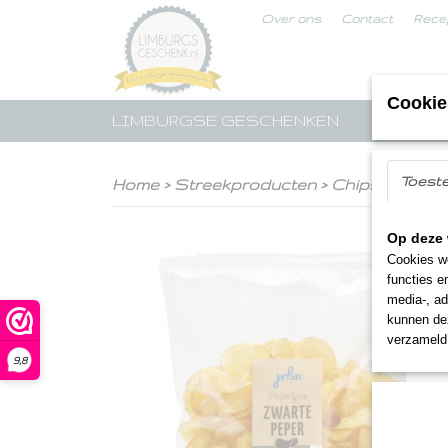
Over ons
Contact
Rece
Cookie
LIMBURGSE GESCHENKEN
STREE
Toest
Home
>
Streekproducten
>
Chips
>
Pieper
Op deze 
Cookies wo
functies e
media-, ad
kunnen dez
verzameld 
9,8