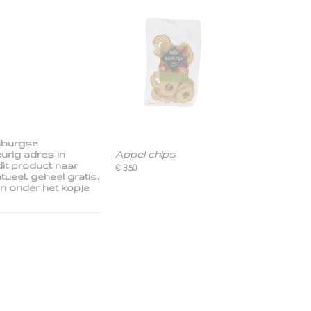
mburgse
urig adres in
Appel chips
dit product naar
€ 3,50
ueel, geheel gratis,
en onder het kopje