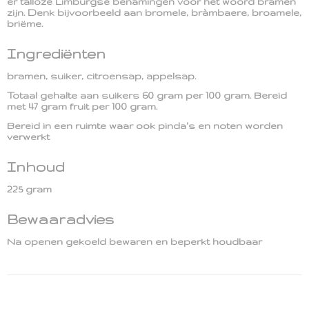
er talloze Limburgse benamingen voor het woord bramen
zijn. Denk bijvoorbeeld aan bromele, bràmbaere, broamele,
briëme.
Ingrediënten
bramen, suiker, citroensap, appelsap.
Totaal gehalte aan suikers 60 gram per 100 gram. Bereid
met 47 gram fruit per 100 gram.
Bereid in een ruimte waar ook pinda's en noten worden
verwerkt
Inhoud
225 gram
Bewaaradvies
Na openen gekoeld bewaren en beperkt houdbaar