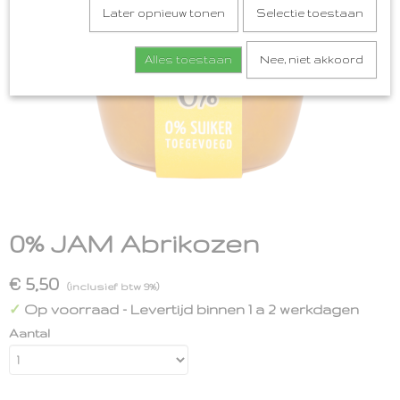
Later opnieuw tonen
Selectie toestaan
Alles toestaan
Nee, niet akkoord
0% JAM Abrikozen
€ 5,50
(inclusief btw 9%)
Op voorraad
- Levertijd binnen 1 a 2 werkdagen
✓
Aantal