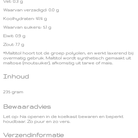
Vet: 0.3 g
Waarvan verzadigd: 0.0 g
Koolhydraten: 41.4 g
Waarvan suikers: 5.1 g
Eiwit: 0.9 g
Zout: 7.7 g
*Maltitol hoort tot de groep polyolen, en werkt laxerend bij
overmatig gebruik. Maltitol wordt synthetisch gemaakt uit
maltose (moutsuiker), afkomstig uit tarwe of mais.
Inhoud
235 gram
Bewaaradvies
Let op: Na openen in de koelkast bewaren en beperkt
houdbaar. Zo puur en zo vers.
Verzendinformatie