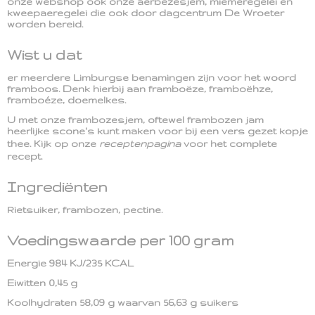
onze webshop ook onze aerbezesjem, miemeregelei en
kweepaeregelei die ook door dagcentrum De Wroeter
worden bereid.
Wist u dat
er meerdere Limburgse benamingen zijn voor het woord
framboos. Denk hierbij aan framboëze, framboëhze,
framboéze, doemelkes.
U met onze frambozesjem, oftewel frambozen jam
heerlijke scone's kunt maken voor bij een vers gezet kopje
thee. Kijk op onze
receptenpagina
voor het complete
recept.
Ingrediënten
Rietsuiker, frambozen, pectine.
Voedingswaarde per 100 gram
Energie 984 KJ/235 KCAL
Eiwitten 0,45 g
Koolhydraten 58,09 g waarvan 56,63 g suikers