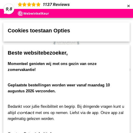
×
1137
Reviews
9,8
Cookies toestaan Opties
Beste websitebezoeker,
UW WINKELWAGEN
Momenteel genieten wij met ons gezin van onze
(0)
zomervakantie!
Geen producten
Geplaatste bestellingen worden weer vanaf maandag 10
Home
>
Streekproducten
>
Oud Hollands snoep
>
augustus 2026 verzonden.
Boeren Klompjes drop
Bedankt voor jullie flexibiliteit en begrip. Bij dringende vragen kunt u
contact
altijd
met ons op nemen. Liefst via de app. Onze app zal
regelmatig gelezen worden.