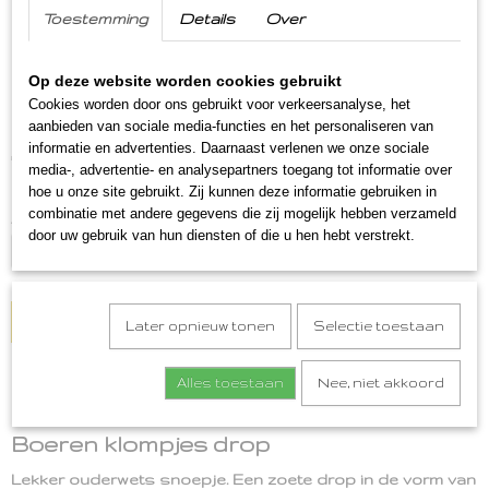
Toestemming
Details
Over
Op deze website worden cookies gebruikt
Boeren Klompjes drop
Cookies worden door ons gebruikt voor verkeersanalyse, het
aanbieden van sociale media-functies en het personaliseren van
informatie en advertenties. Daarnaast verlenen we onze sociale
€ 2,75
(inclusief btw 9%)
media-, advertentie- en analysepartners toegang tot informatie over
Op voorraad
- Levertijd binnen 1 a 2 werkdagen
✓
hoe u onze site gebruikt. Zij kunnen deze informatie gebruiken in
combinatie met andere gegevens die zij mogelijk hebben verzameld
Aantal
door uw gebruik van hun diensten of die u hen hebt verstrekt.
IN WINKELWAGEN
Later opnieuw tonen
Selectie toestaan
Alles toestaan
Nee, niet akkoord
Omschrijving
Boeren klompjes drop
Lekker ouderwets snoepje. Een zoete drop in de vorm van