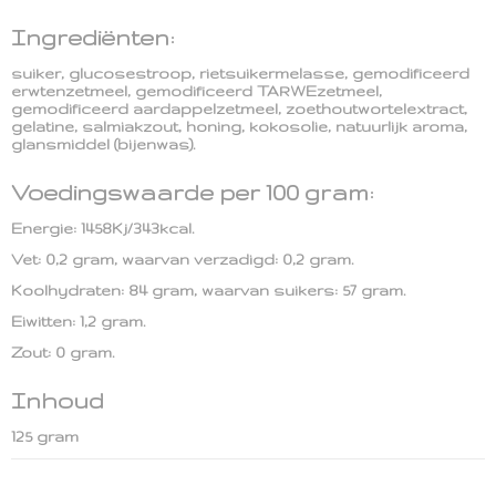
Ingrediënten:
suiker, glucosestroop, rietsuikermelasse, gemodificeerd
erwtenzetmeel, gemodificeerd TARWEzetmeel,
gemodificeerd aardappelzetmeel, zoethoutwortelextract,
gelatine, salmiakzout, honing, kokosolie, natuurlijk aroma,
glansmiddel (bijenwas).
Voedingswaarde per 100 gram:
Energie: 1458Kj/343kcal.
Vet: 0,2 gram, waarvan verzadigd: 0,2 gram.
Koolhydraten: 84 gram, waarvan suikers: 57 gram.
Eiwitten: 1,2 gram.
Zout: 0 gram.
Inhoud
125 gram