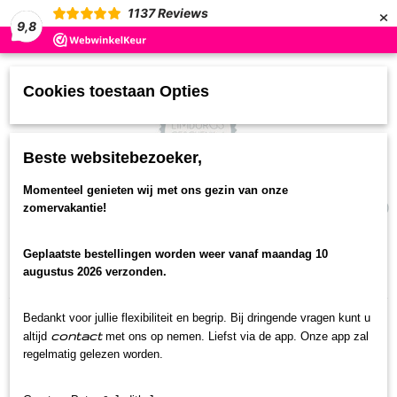
×
1137
Reviews
9,8
Cookies toestaan Opties
Beste websitebezoeker,
UW WINKELWAGEN
Momenteel genieten wij met ons gezin van onze
(0)
zomervakantie!
Geen producten
Geplaatste bestellingen worden weer vanaf maandag 10
Home
>
Streekproducten
>
Oud Hollands snoep
>
augustus 2026 verzonden.
Nostalgie drop
Bedankt voor jullie flexibiliteit en begrip. Bij dringende vragen kunt u
contact
altijd
met ons op nemen. Liefst via de app. Onze app zal
regelmatig gelezen worden.