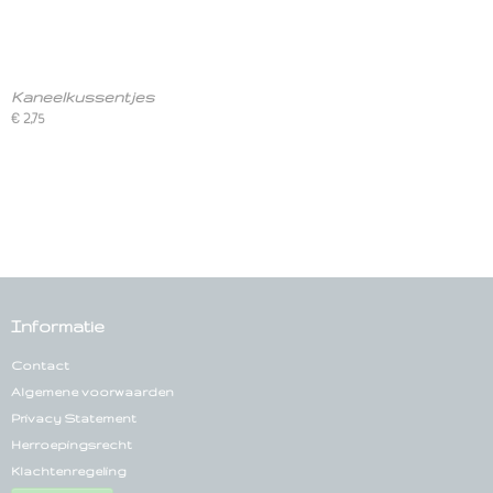
Kaneelkussentjes
€ 2,75
Informatie
Contact
Algemene voorwaarden
Privacy Statement
Herroepingsrecht
Klachtenregeling