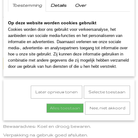
Nostalgie drop
Toestemming
Details
Over
€ 2,75
(inclusief btw 9%)
Op deze website worden cookies gebruikt
Op voorraad
- Levertijd binnen 1 a 2 werkdagen
✓
Cookies worden door ons gebruikt voor verkeersanalyse, het
Aantal
aanbieden van sociale media-functies en het personaliseren van
informatie en advertenties. Daarnaast verlenen we onze sociale
media-, advertentie- en analysepartners toegang tot informatie over
hoe u onze site gebruikt. Zij kunnen deze informatie gebruiken in
combinatie met andere gegevens die zij mogelijk hebben verzameld
IN WINKELWAGEN
door uw gebruik van hun diensten of die u hen hebt verstrekt.
Omschrijving
Later opnieuw tonen
Selectie toestaan
Nostalgie drop
Een nostalgisch dropje. De dropjes hebben de vorm van
Alles toestaan
Nee, niet akkoord
ouderwetse naaimachine's, melktuiten, lantaarnpaal,
kolenkit etc.
Bewaaradvies: Koel en droog bewaren.
Verpakking na gebruik goed afsluiten.