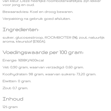
van kleur. Deze heerlijke roomboterwafeltjes zijn lekker
voor jong en oud.
Bewaaradvies: Koel en droog bewaren.
Verpakking na gebruik goed afsluiten.
Ingredienten:
suiker, glucosestroop, ROOMBOTER (1%), zout, natuurlijk
aroma, kleurstof (E160A).
Voedingswaarde per 100 gram:
Energie: 1698Kj/400kcal
Vet: 0,90 gram, waarvan verzadigd: 0,60 gram.
Koolhydraten: 98 gram, waarvan suikers: 73,20 gram.
Eiwitten: 0 gram.
Zout: 0,7 gram.
Inhoud
125 gram