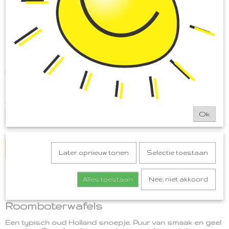
Roomboterwafels
€ 2,75
(inclusief btw 9%)
Op voorraad
- Levertijd binnen 1 a 2 werkdagen
✓
Aantal
Ok
IN WINKELWAGEN
Later opnieuw tonen
Selectie toestaan
Omschrijving
Alles toestaan
Nee, niet akkoord
Roomboterwafels
Een typisch oud Holland snoepje. Puur van smaak en geel